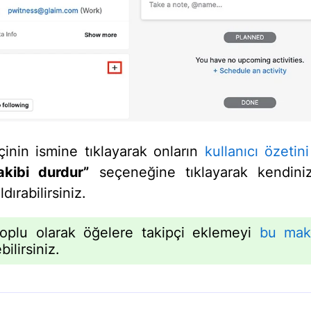
pçinin ismine tıklayarak onların
kullanıcı özetini
akibi durdur”
seçeneğine tıklayarak kendiniz
dırabilirsiniz.
plu olarak öğelere takipçi eklemeyi
bu mak
ilirsiniz.