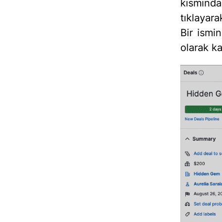
kısmında
tıklayara
Bir ismi
olarak kal