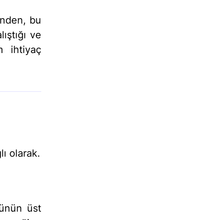
inden, bu
lıştığı ve
m ihtiyaç
lı olarak.
münün üst