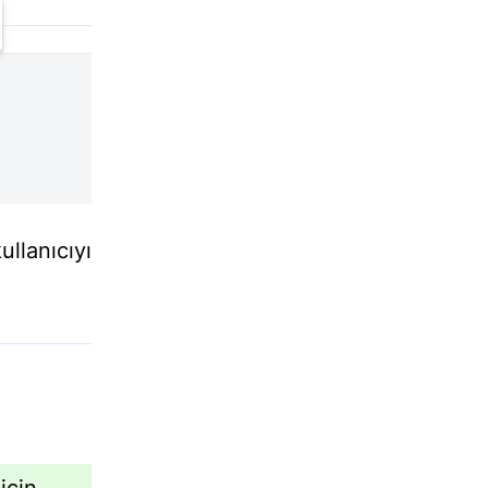
ullanıcıyı
için,