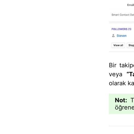
Bir taki
veya
“T
olarak kal
Not:
To
öğreneb