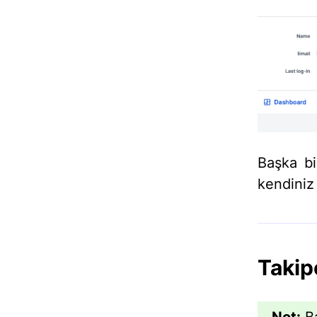
Başka bir
kendiniz 
Takip
Not:
Ba