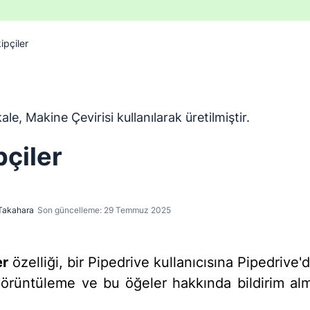
ipçiler
ngilizceden Makine Çevirisi aracı kullanılarak çevrilmiştir ve
le, Makine Çevirisi kullanılarak üretilmiştir.
pçiler
Takahara
Son güncelleme: 29 Temmuz 2025
er
özelliği, bir Pipedrive kullanıcısına Pipedrive'da
görüntüleme ve bu öğeler hakkında bildirim alm