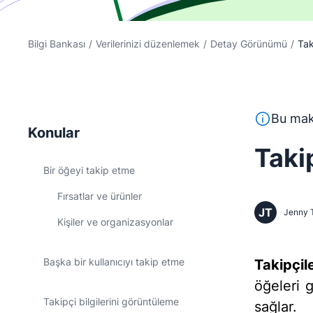
Bilgi Bankası
/
Verilerinizi düzenlemek
/
Detay Görünümü
/
Tak
Bu metin, İ
Bu maka
Konular
Taki
Bir öğeyi takip etme
Fırsatlar ve ürünler
JT
Jenny 
Kişiler ve organizasyonlar
Başka bir kullanıcıyı takip etme
Takipçil
öğeleri 
Takipçi bilgilerini görüntüleme
sağlar.