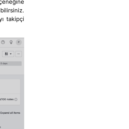
eneğine
ilirsiniz.
ı takipçi