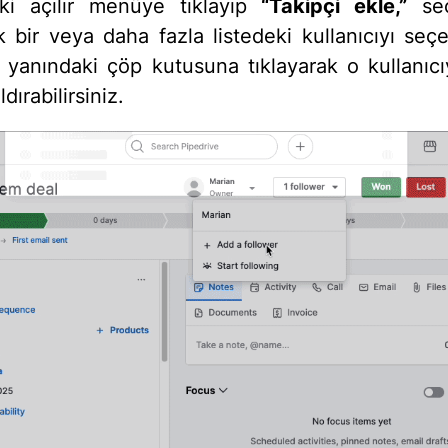
ki açılır menüye tıklayıp
“Takipçi ekle,”
seç
k bir veya daha fazla listedeki kullanıcıyı seçeb
n yanındaki çöp kutusuna tıklayarak o kullanıcıy
dırabilirsiniz.