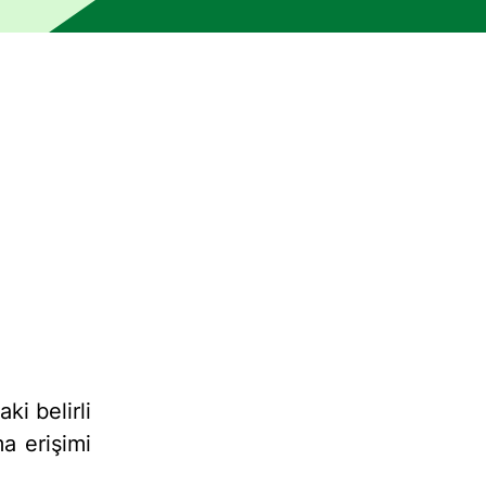
 bir insan editör tarafından kontrol edilmemiştir. Makine, hat
ki belirli
a erişimi