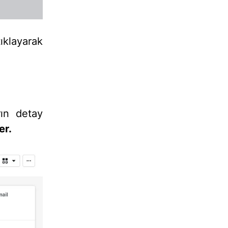
ıklayarak
rın detay
er.