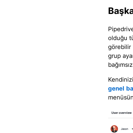
Başka
Pipedrive
olduğu tü
görebilir
grup aya
bağımsızd
Kendiniz
genel ba
menüsüne