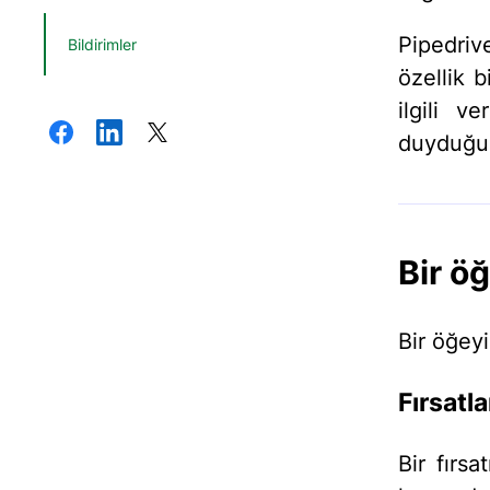
Pipedriv
Bildirimler
özellik b
ilgili v
duyduğu 
Bir ö
Bir öğeyi
Fırsatla
Bir fırs