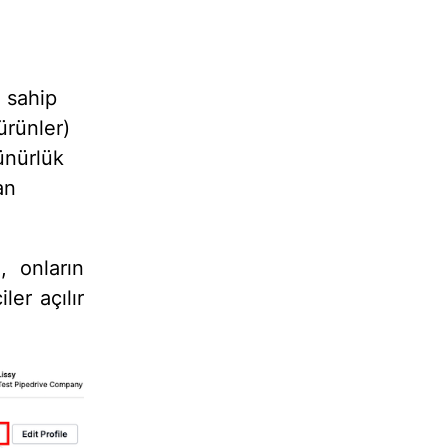
n sahip
ürünler)
rünürlük
an
, onların
er açılır