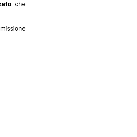
zato
che
mmissione