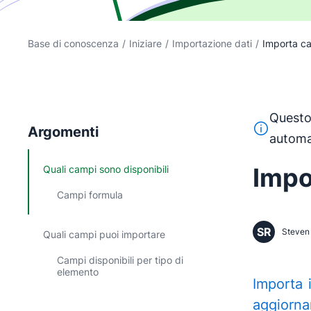
Base di conoscenza
/
Iniziare
/
Importazione dati
/
Importa c
Questo 
Questo test
Argomenti
automa
Impo
Quali campi sono disponibili
Campi formula
SR
Steven 
Quali campi puoi importare
Campi disponibili per tipo di
elemento
Importa 
aggiorna