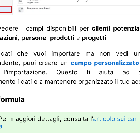
vedere i campi disponibili per
clienti potenzia
azioni
,
persone
,
prodotti
e
progetti
.
 dati che vuoi importare ma non vedi u
ndente, puoi creare un
campo personalizzato
e l'importazione. Questo ti aiuta ad a
mente i dati e a mantenere organizzato il tuo ac
formula
er maggiori dettagli, consulta l'
articolo sui cam
a
.