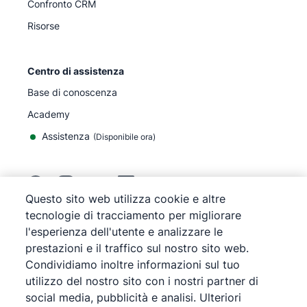
Confronto CRM
Risorse
Centro di assistenza
Base di conoscenza
Academy
Assistenza
(
Disponibile ora
)
Questo sito web utilizza cookie e altre
tecnologie di tracciamento per migliorare
©
2026
Pipedrive
l'esperienza dell'utente e analizzare le
Pipedrive
Termini di servizio
prestazioni e il traffico sul nostro sito web.
Pipedrive
Informativa sulla privacy
Condividiamo inoltre informazioni sul tuo
Mappa del sito
utilizzo del nostro sito con i nostri partner di
Informativa sui cookie
social media, pubblicità e analisi. Ulteriori
Preferenze cookie