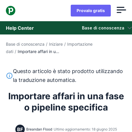
Provalo gratis
Help Center
Base di conoscenza
Base di conoscenza
/
Iniziare
/
Importazione
Base di conoscenza
dati
/
Importare affari in u...
Stato
Questo articolo è stato prodotto utilizzando
Contatta l'assistenza
Questo testo è stato tradotto dall'inglese utilizzando u
la traduzione automatica.
Importare affari in una fase
o pipeline specifica
BF
Breandan Flood
Ultimo aggiornamento: 18 giugno 2025