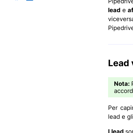
Pipedriv
lead
e
a
vicever
Pipedriv
Lead 
Nota:
accord
Per capi
lead e gl
I lead
so