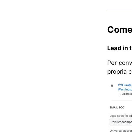
Come 
Lead in t
Per conve
propria c