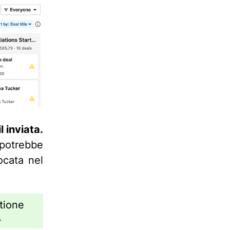
 inviata.
potrebbe
ocata nel
tione
.