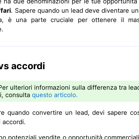
e ha due denominazioni per le tue opportunità 
ffari
. Sapere quando un lead deve diventare un 
sa, è una parte cruciale per ottenere il ma
e.
vs accordi
Per ulteriori informazioni sulla differenza tra lea
i, consulta
questo articolo.
re quando convertire un lead, devi sapere co
i accordi.
no potenziali vendite o opportunità commercial