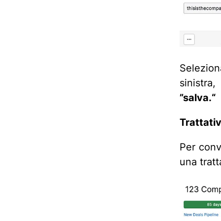
Selezio
sinistra
”salva.“
Trattativ
Per conve
una tratt