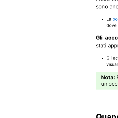
sono anco
La
po
dove 
Gli acc
stati app
Gli ac
visual
Nota:
un'occ
Quand