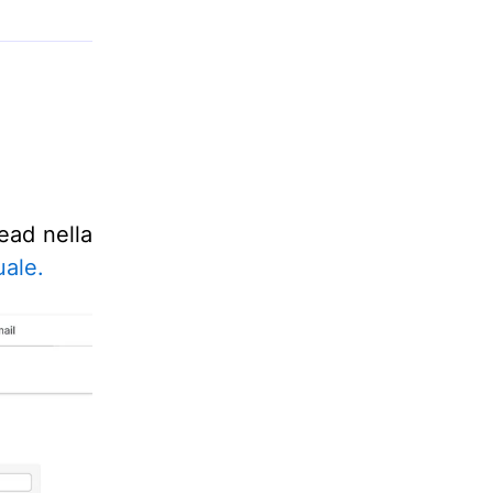
lead nella
uale.