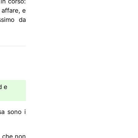
in corso:
affare, e
ssimo da
d e
sa sono i
i che non