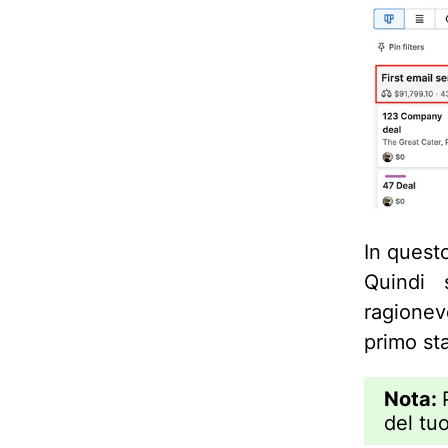
In questo
Quindi 
ragionev
primo st
Nota:
del tu