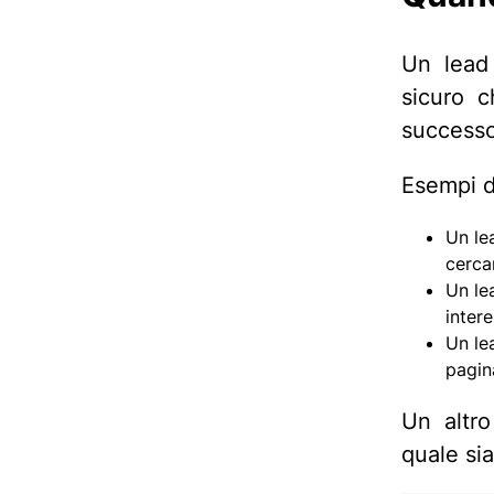
Un lead
sicuro c
successo
Esempi d
Un le
cerca
Un le
intere
Un le
pagin
Un altr
quale sia