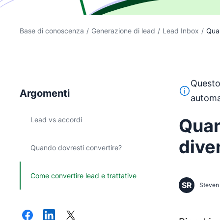
Base di conoscenza
/
Generazione di lead
/
Lead Inbox
/
Quan
Questo 
Questo test
Argomenti
automa
Quan
Lead vs accordi
dive
Quando dovresti convertire?
Come convertire lead e trattative
SR
Steven 