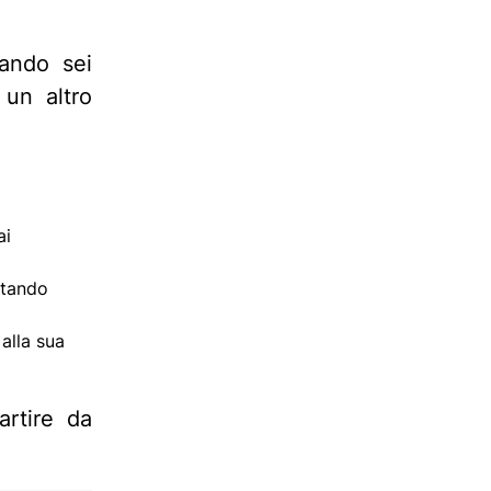
ando sei
 un altro
ai
stando
 alla sua
rtire da