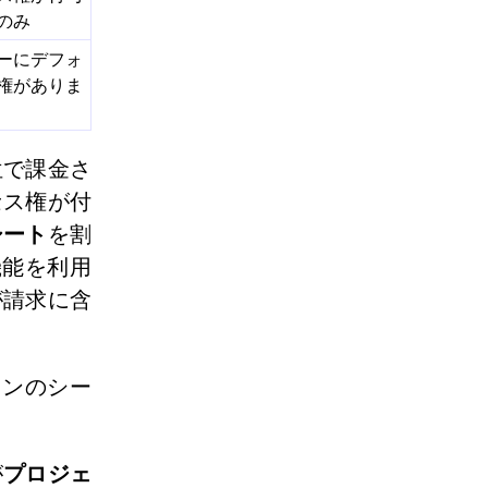
のみ
ーにデフォ
権がありま
位で課金さ
セス権が付
シート
を割
機能を利用
が請求に含
ョンのシー
が
プロジェ