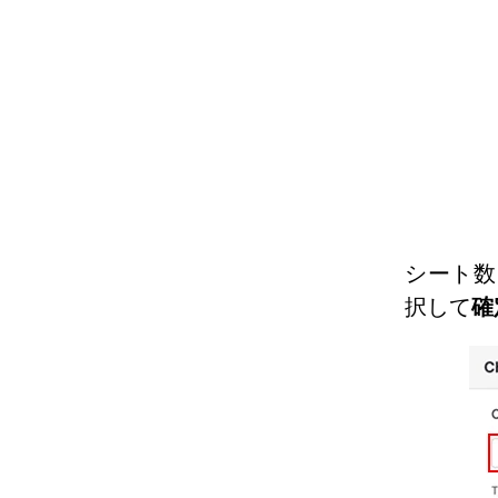
シート数
択して
確