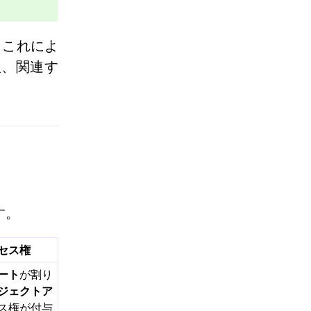
 これによ
理、関連す
す。
セス権
ート
が割り
ジェクトア
ス権が付与