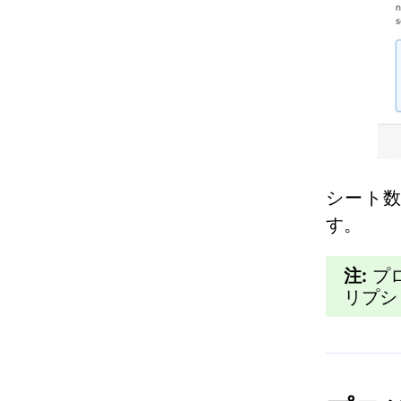
シート
す。
注:
プ
リプシ