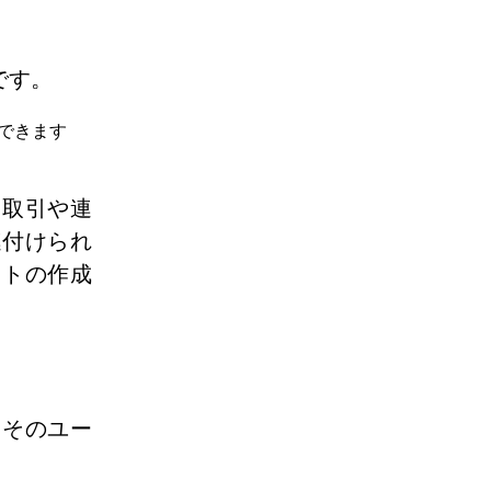
です。
スできます
、取引や連
連付けられ
クトの作成
、そのユー