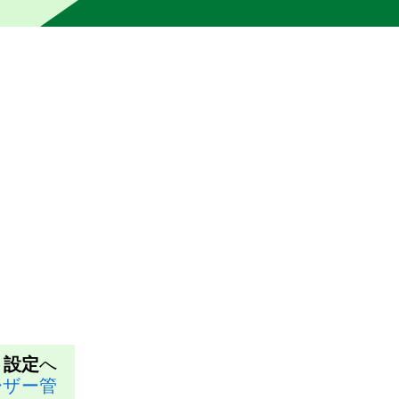
の編集者によって校正されていません。機械は不正確または不
ト設定
へ
ーザー管