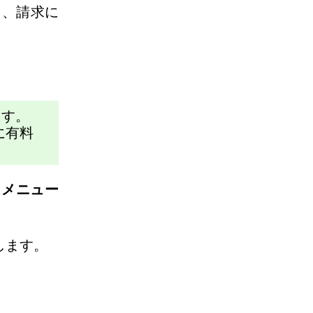
も、請求に
ます。
に有料
トメニュー
します。