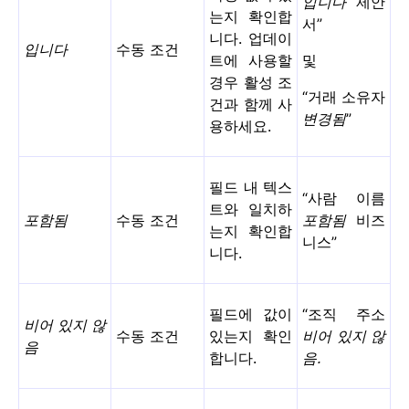
입니다
제안
는지 확인합
서”
니다. 업데이
입니다
수동 조건
트에 사용할
및
경우 활성 조
“거래 소유자
건과 함께 사
변경됨
”
용하세요.
필드 내 텍스
“사람 이름
트와 일치하
포함됨
수동 조건
포함됨
비즈
는지 확인합
니스”
니다.
필드에 값이
“조직 주소
비어 있지 않
수동 조건
있는지 확인
비어 있지 않
음
합니다.
음.