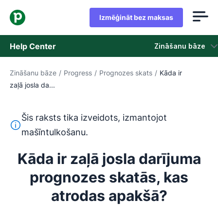
Izmēģināt bez maksas
Help Center
Zināšanu bāze
Zināšanu bāze
/
Progress
/
Prognozes skats
/
Kāda ir
Zināšanu bāze
zaļā josla da...
Statuss
Šis raksts tika izveidots, izmantojot
Sazināties ar atbalsta dienestu
Šis teksts ir tulkots no angļu valodas, izmantojot mašīntu
mašīntulkošanu.
Kāda ir zaļā josla darījuma
prognozes skatās, kas
atrodas apakšā?