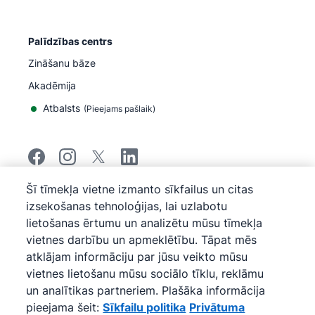
Palīdzības centrs
Zināšanu bāze
Akadēmija
Atbalsts
(
Pieejams pašlaik
)
Šī tīmekļa vietne izmanto sīkfailus un citas
©
2026
Pipedrive
izsekošanas tehnoloģijas, lai uzlabotu
Pipedrive
Pakalpojumu sniegšanas noteikumi
lietošanas ērtumu un analizētu mūsu tīmekļa
Pipedrive
Privātuma paziņojums
vietnes darbību un apmeklētību. Tāpat mēs
Vietnes karte
atklājam informāciju par jūsu veikto mūsu
Sīkfailu politika
vietnes lietošanu mūsu sociālo tīklu, reklāmu
Sīkfailu preferences
un analītikas partneriem. Plašāka informācija
Pipedrive ir uz tīmekļa bāzes veidota pārdošanas CRM
pieejama šeit:
Sīkfailu politika
Privātuma
programma.