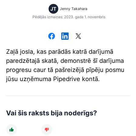
JT
Jenny Takahara
Pēdējās izmaiņas: 2023. gada 1. novembris
Zaļā josla, kas parādās katrā darījumā
paredzētajā skatā, demonstrē šī darījuma
progresu caur tā pašreizējā pīpēju posmu
jūsu uzņēmuma Pipedrive kontā.
Vai šis raksts bija noderīgs?