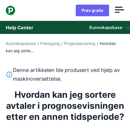
Prøv gratis
Help Center
Kunnskapsbase
Kunnskapsbase
/
Fremgang
/
Prognosevisning
/
Hvordan
Kunnskapsbase
kan jeg sorte...
Status
Denne artikkelen ble produsert ved hjelp av
Kontakt kundestøtten
Denne teksten ble oversatt fra engelsk ved hjelp av et m
maskinoversettelse.
Hvordan kan jeg sortere
avtaler i prognosevisningen
etter en annen tidsperiode?