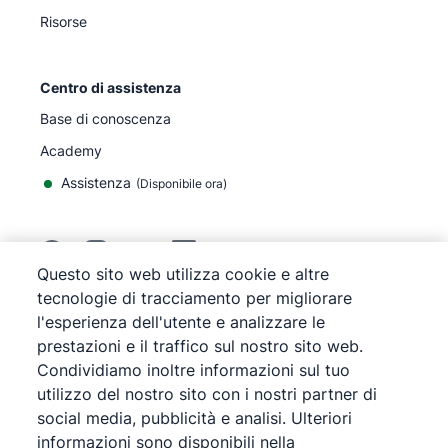
Risorse
Centro di assistenza
Base di conoscenza
Academy
Assistenza
(
Disponibile ora
)
Questo sito web utilizza cookie e altre
tecnologie di tracciamento per migliorare
©
2026
Pipedrive
l'esperienza dell'utente e analizzare le
Pipedrive
Termini di servizio
prestazioni e il traffico sul nostro sito web.
Pipedrive
Informativa sulla privacy
Condividiamo inoltre informazioni sul tuo
Mappa del sito
utilizzo del nostro sito con i nostri partner di
Informativa sui cookie
social media, pubblicità e analisi. Ulteriori
Preferenze cookie
informazioni sono disponibili nella
Pipedrive è una soluzione CRM di vendite basata su