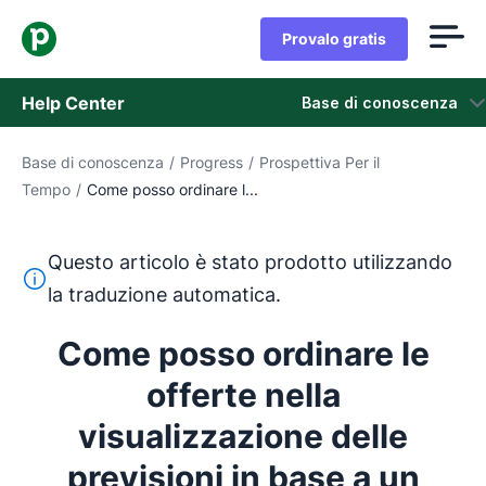
Provalo gratis
Help Center
Base di conoscenza
Base di conoscenza
/
Progress
/
Prospettiva Per il
Base di conoscenza
Tempo
/
Come posso ordinare l...
Stato
Questo articolo è stato prodotto utilizzando
Contatta l'assistenza
Questo testo è stato tradotto dall'inglese utilizzando u
la traduzione automatica.
Come posso ordinare le
offerte nella
visualizzazione delle
previsioni in base a un