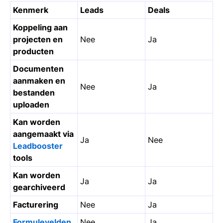
Kenmerk
Leads
Deals
Koppeling aan
projecten en
Nee
Ja
producten
Documenten
aanmaken en
Nee
Ja
bestanden
uploaden
Kan worden
aangemaakt via
Ja
Nee
Leadbooster
tools
Kan worden
Ja
Ja
gearchiveerd
Facturering
Nee
Ja
Formulevelden
Nee
Ja