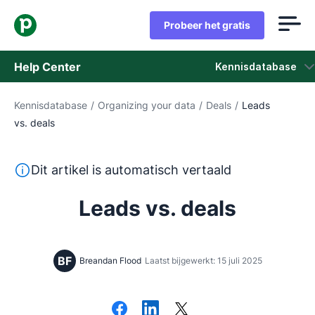
Probeer het gratis
Help Center
Kennisdatabase
Kennisdatabase
/
Organizing your data
/
Deals
/
Leads
Kennisdatabase
vs. deals
Status
Deze tekst is automatisch vertaald uit het Engels, zon
Dit artikel is automatisch vertaald
Neem contact op met het ondersteuningsteam
Leads vs. deals
BF
Breandan Flood
Laatst bijgewerkt: 15 juli 2025