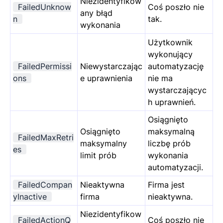
Niezidentyfikow
FailedUnknow
Coś poszło nie
any błąd
n
tak.
wykonania
Użytkownik
wykonujący
FailedPermissi
Niewystarczając
automatyzację
ons
e uprawnienia
nie ma
wystarczającyc
h uprawnień.
Osiągnięto
Osiągnięto
maksymalną
FailedMaxRetri
maksymalny
liczbę prób
es
limit prób
wykonania
automatyzacji.
FailedCompan
Nieaktywna
Firma jest
yInactive
firma
nieaktywna.
Niezidentyfikow
FailedActionQ
Coś poszło nie