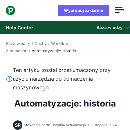
Wypróbuj za darmo
Help Center
Baza wiedzy
Baza wiedzy
/
Cechy
/
Workflow
Baza wiedzy
Automation
/
Automatyzacje: historia
Stan
Ten artykuł został przetłumaczony przy
Skontaktuj się z obsługą klienta
Ten tekst został przetłumaczony z języka angielskiego
użyciu narzędzia do tłumaczenia
maszynowego.
Automatyzacje: historia
SR
Steven Reinartz
Ostatnia aktualizacja: 13 listopada 2024