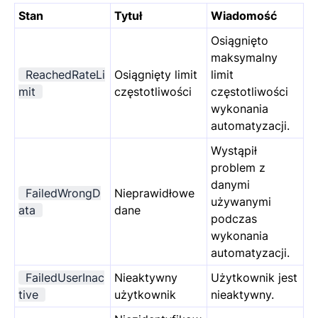
Stan
Tytuł
Wiadomość
Osiągnięto
maksymalny
ReachedRateLi
Osiągnięty limit
limit
mit
częstotliwości
częstotliwości
wykonania
automatyzacji.
Wystąpił
problem z
danymi
FailedWrongD
Nieprawidłowe
używanymi
ata
dane
podczas
wykonania
automatyzacji.
FailedUserInac
Nieaktywny
Użytkownik jest
tive
użytkownik
nieaktywny.