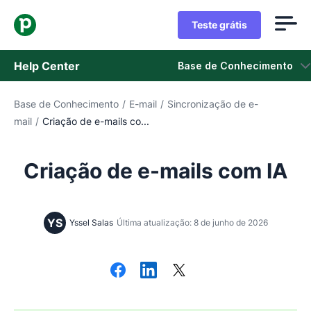
Teste grátis
Help Center
Base de Conhecimento
Base de Conhecimento
/
E-mail
/
Sincronização de e-
Base de Conhecimento
mail
/
Criação de e-mails co...
Status
Criação de e-mails com IA
Fale com o Suporte
YS
Yssel Salas
Última atualização: 8 de junho de 2026