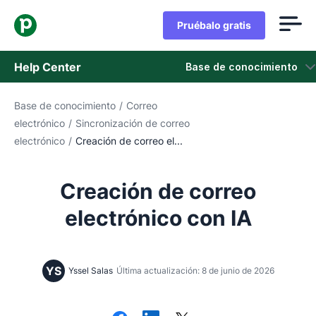
Pruébalo gratis
Help Center
Base de conocimiento
Base de conocimiento
/
Correo
Base de conocimiento
electrónico
/
Sincronización de correo
electrónico
/
Creación de correo el...
Estado
Contáctanos
Creación de correo
electrónico con IA
YS
Yssel Salas
Última actualización: 8 de junio de 2026