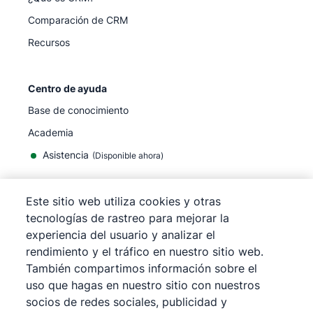
Comparación de CRM
Recursos
Centro de ayuda
Base de conocimiento
Academia
Asistencia
(
Disponible ahora
)
Este sitio web utiliza cookies y otras
tecnologías de rastreo para mejorar la
experiencia del usuario y analizar el
©
2026
Pipedrive
rendimiento y el tráfico en nuestro sitio web.
Pipedrive
Términos de servicio
También compartimos información sobre el
Pipedrive
Aviso de privacidad
uso que hagas en nuestro sitio con nuestros
Mapa del sitio
socios de redes sociales, publicidad y
Aviso de Cookies