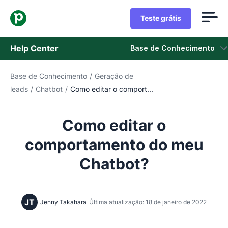
Teste grátis
Help Center
Base de Conhecimento
Base de Conhecimento
/
Geração de
Base de Conhecimento
leads
/
Chatbot
/
Como editar o comport...
Status
Como editar o
Fale com o Suporte
comportamento do meu
Chatbot?
JT
Jenny Takahara
Última atualização: 18 de janeiro de 2022