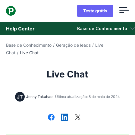
Teste grátis
Help Center
Base de Conhecimento
Base de Conhecimento
/
Geração de leads
/
Live
Base de Conhecimento
Chat
/
Live Chat
Status
Live Chat
Fale com o Suporte
JT
Jenny Takahara
Última atualização: 8 de maio de 2024