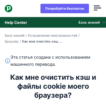
Попробуйте бесплатно
Help Center
База знаний
База знаний
/
Исправление неисправностей
/
База знаний
Браузер
/
Как мне очистить кэш ...
Состояние
Эта статья создана с использованием
обращайтесь в службу поддержки
Этот текст переведен с английского языка с помощ
машинного перевода.
Как мне очистить кэш и
файлы cookie моего
браузера?