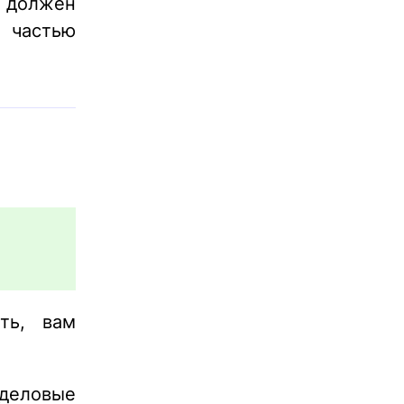
д должен
 частью
ть, вам
еловые