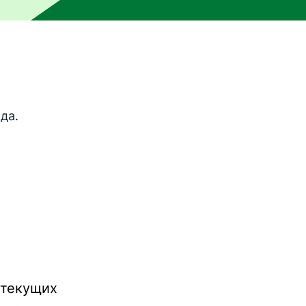
ы машинного перевода и не был проверен человеком. М
да.
текущих