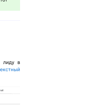
о лиду в
текстный