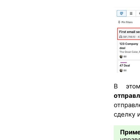
В это
отправ
отправ
сделку 
Приме
управ