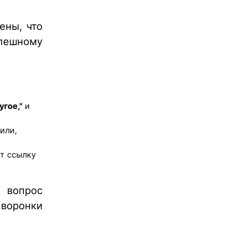
ены, что
пешному
угое,"
и
или,
т ссылку
 вопрос
 воронки