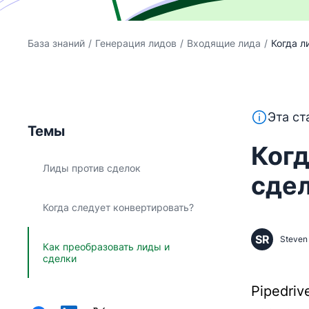
База знаний
/
Генерация лидов
/
Входящие лида
/
Когда л
Этот текс
Эта ст
Темы
Когд
Лиды против сделок
сде
Когда следует конвертировать?
SR
Steven 
Как преобразовать лиды и
сделки
Pipedr