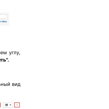
ем углу,
ть".
ьный вид