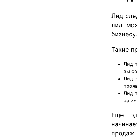
Лид сле
лид мо
бизнесу
Такие п
Лид 
вы с
Лид о
проя
Лид 
на их
Еще од
начинае
продаж.