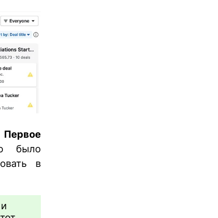
-
Первое
о было
овать в
 и
тот