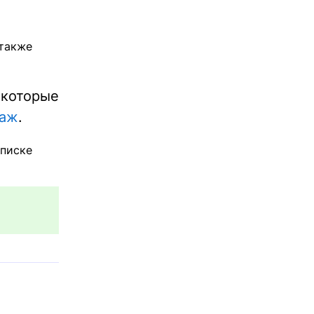
 также
 которые
даж
.
списке