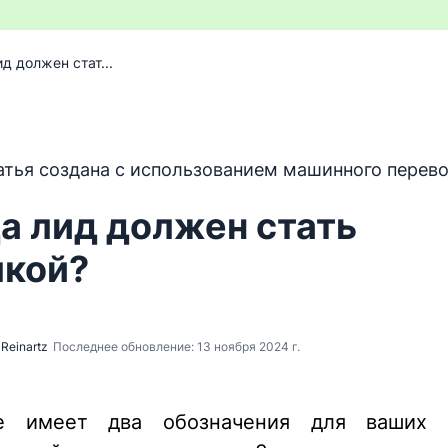
ид должен стат...
т переведен с английского языка с помощью программ
атья создана с использованием машинного перево
а лид должен стать
лкой?
Reinartz
Последнее обновление: 13 ноября 2024 г.
ive имеет два обозначения для ваших 