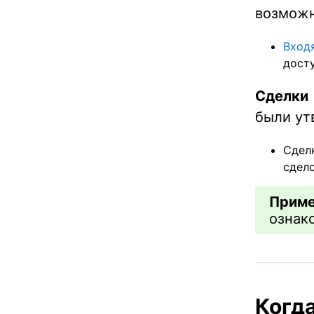
возможн
Вход
дост
Сделки
были ут
Сдел
сдело
Приме
ознак
Когд