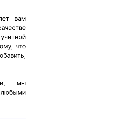
яет вам
ачестве
 учетной
ому, что
обавить,
ии, мы
любыми