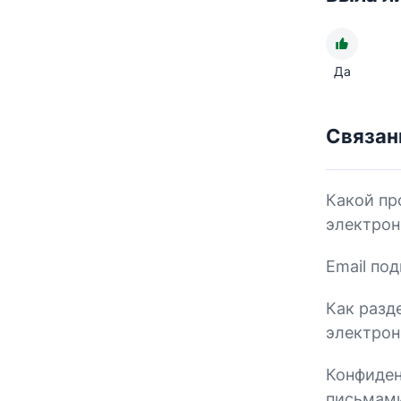
Да
Связан
Какой пр
электрон
Email по
Как разд
электрон
Конфиден
письмами