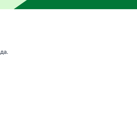
ы машинного перевода и не был проверен человеком. М
да.