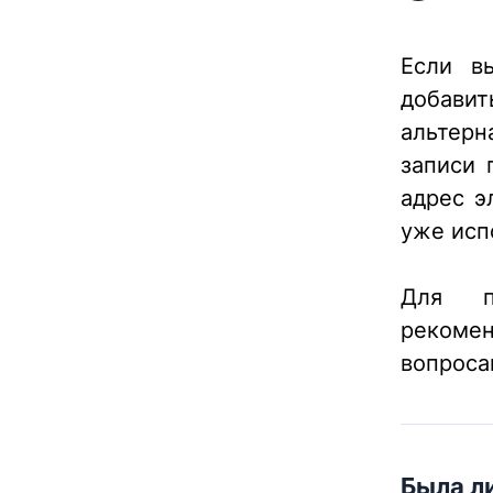
Если в
добави
альтерн
записи 
адрес э
уже испо
Для п
рекоме
вопроса
Была ли