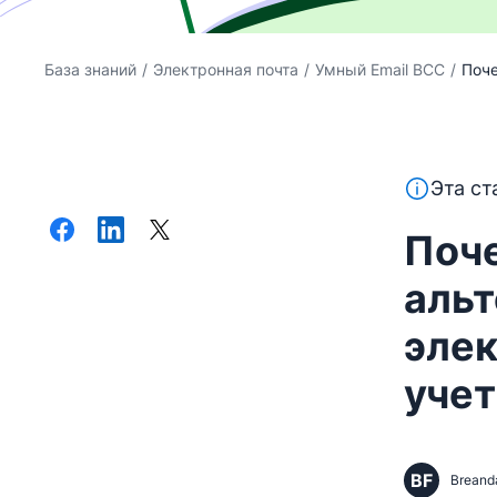
База знаний
/
Электронная почта
/
Умный Email BCC
/
Поче
Этот текс
Эта ст
Поче
аль
элек
учет
BF
Breand