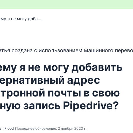
му я не могу доба...
т переведен с английского языка с помощью программ
атья создана с использованием машинного перево
му я не могу добавить
тернативный адрес
тронной почты в свою
ную запись Pipedrive?
an Flood
Последнее обновление: 2 ноября 2023 г.