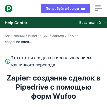
Попробуйте бесплатно
Help Center
База знаний
База знаний
/
Интеграции.
/
Запьер
/
Zapier:
База знаний
создание сдел...
Состояние
Эта статья создана с использованием
обращайтесь в службу поддержки
Этот текст переведен с английского языка с помощ
машинного перевода.
Zapier: создание сделок в
Pipedrive с помощью
форм Wufoo