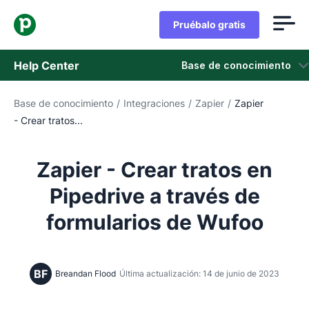
Pruébalo gratis
Help Center
Base de conocimiento
Base de conocimiento
/
Integraciones
/
Zapier
/
Zapier
Base de conocimiento
- Crear tratos...
Estado
Zapier - Crear tratos en
Contáctanos
Pipedrive a través de
formularios de Wufoo
BF
Breandan Flood
Última actualización: 14 de junio de 2023