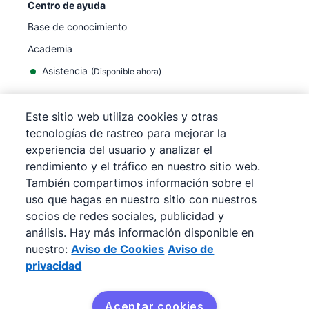
Centro de ayuda
Base de conocimiento
Academia
Asistencia
(
Disponible ahora
)
Este sitio web utiliza cookies y otras
tecnologías de rastreo para mejorar la
experiencia del usuario y analizar el
©
2026
Pipedrive
rendimiento y el tráfico en nuestro sitio web.
Pipedrive
Términos de servicio
También compartimos información sobre el
Pipedrive
Aviso de privacidad
uso que hagas en nuestro sitio con nuestros
Mapa del sitio
socios de redes sociales, publicidad y
Aviso de Cookies
análisis. Hay más información disponible en
Preferencias de cookies
nuestro:
Aviso de Cookies
Aviso de
Pipedrive es un CRM de ventas basado en la web.
privacidad
Aceptar cookies