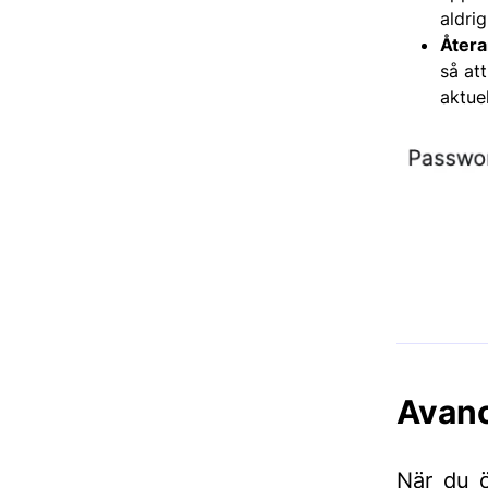
aldrig
Återa
så at
aktuel
Avanc
När du 