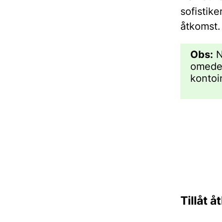
sofisti
åtkomst.
Obs:
N
omedelb
kontoin
Tillåt 