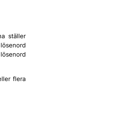
a ställer
 lösenord
 lösenord
ler flera