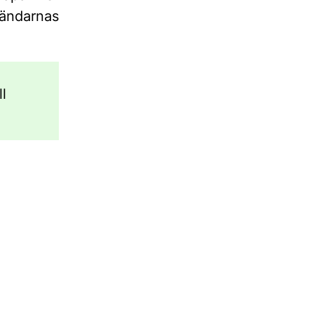
ändarnas
l