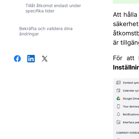
Tillåt åtkomst endast under
specifika tider
Att hålla
säkerh
Bekräfta och validera dina
åtkomstb
ändringar
är tillgä
För att 
Inställn