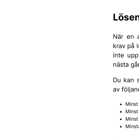
Lösen
När en a
krav på 
inte upp
nästa gå
Du kan se
av följan
Minst
Minst 
Minst 
Minst