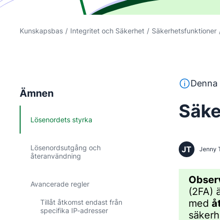
Kunskapsbas
/
Integritet och Säkerhet
/
Säkerhetsfunktioner
Denna text 
Denna 
Ämnen
Säke
Lösenordets styrka
Lösenordsutgång och
JT
Jenny 
återanvändning
Obser
Avancerade regler
(2FA) ä
med
å
Tillåt åtkomst endast från
specifika IP-adresser
säkerh