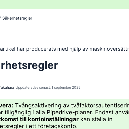
/
Säkerhetsregler
har översatts från engelska med hjälp av ett maskinöversätt
artikel har producerats med hjälp av maskinöversätt
rhetsregler
Takahara
Uppdaterades senast: 1 september 2025
vera:
Tvångsaktivering av tvåfaktorsautentiseri
r tillgänglig i alla Pipedrive-planer. Endast anv
tkomst till kontoinställningar
kan ställa in
etsregler i ett företagskonto.