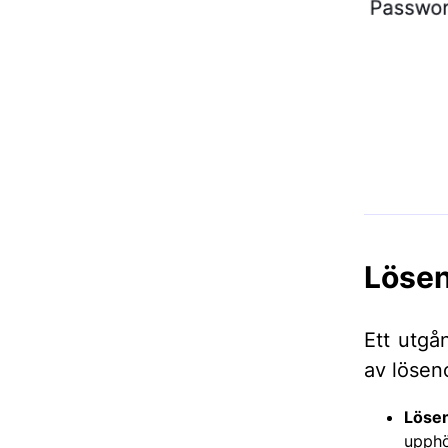
Lösen
Ett utgå
av lösen
Lösen
upphö