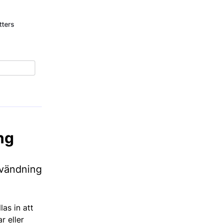
ng
nvändning
as in att
r eller