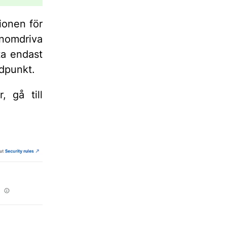
ionen för
omdriva
ta endast
tidpunkt.
, gå till