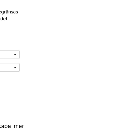
begränsas
 det
kapa mer