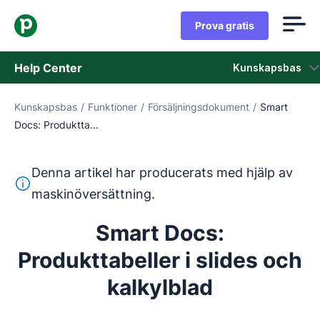
Prova gratis
Help Center
Kunskapsbas
Kunskapsbas
/
Funktioner
/
Försäljningsdokument
/
Smart
Kunskapsbas
Docs: Produktta...
Status
Denna artikel har producerats med hjälp av
Kontaka kundtjänst
Denna text har översatts från engelska med hjälp av ett 
maskinöversättning.
Smart Docs:
Produkttabeller i slides och
kalkylblad