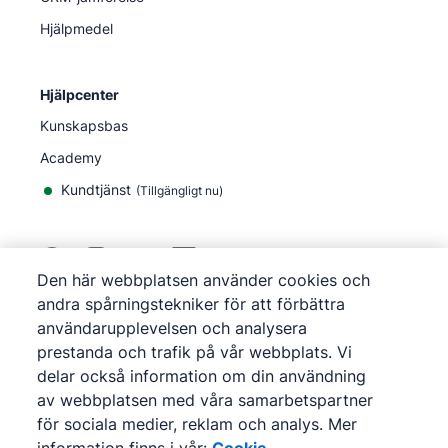
Hjälpmedel
Hjälpcenter
Kunskapsbas
Academy
Kundtjänst
(
Tillgängligt nu
)
Den här webbplatsen använder cookies och
andra spårningstekniker för att förbättra
©
2026
Pipedrive
användarupplevelsen och analysera
Pipedrive
Användarvillkor
prestanda och trafik på vår webbplats. Vi
Pipedrive
Integritetsmeddelande
delar också information om din användning
Webbplatskarta
av webbplatsen med våra samarbetspartner
Cookie-meddelande
för sociala medier, reklam och analys. Mer
Inställningar för cookies