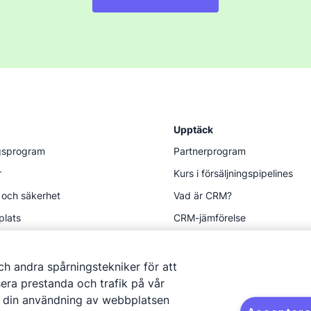
Upptäck
ngsprogram
Partnerprogram
r
Kurs i försäljningspipelines
 och säkerhet
Vad är CRM?
plats
CRM-jämförelse
Hjälpmedel
h andra spårningstekniker för att
era prestanda och trafik på vår
m din användning av webbplatsen