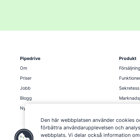
Pipedrive
Produkt
Om
Försäljni
Priser
Funktione
Jobb
Sekretess
Blogg
Marknads
Nyhetsredaktion
Status
API
Den här webbplatsen använder cookies oc
förbättra användarupplevelsen och analys
webbplats. Vi delar också information o