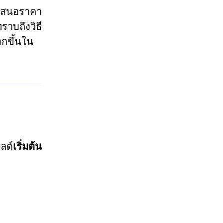
เสนอราคา
าบถึงวิธี
กขึ้นใน
ลด์
เริ่มต้น