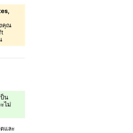
tes,
องคุณ
ft
ณ
เป็น
จะไม่
พลตและ