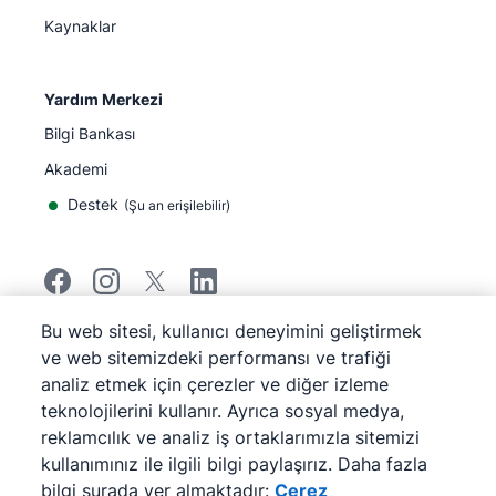
Kaynaklar
Yardım Merkezi
Bilgi Bankası
Akademi
Destek
(
Şu an erişilebilir
)
Bu web sitesi, kullanıcı deneyimini geliştirmek
©
2026
Pipedrive
ve web sitemizdeki performansı ve trafiği
Pipedrive
Hizmet Koşulları
analiz etmek için çerezler ve diğer izleme
Pipedrive
Gizlilik Bildirimi
teknolojilerini kullanır. Ayrıca sosyal medya,
Site haritası
reklamcılık ve analiz iş ortaklarımızla sitemizi
Çerez Bildirimi
kullanımınız ile ilgili bilgi paylaşırız. Daha fazla
Çerez Tercihleri
bilgi şurada yer almaktadır:
Çerez
Pipedrive Web Tabanlı Bir Satış CRM'idir.