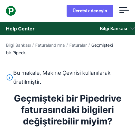
Ücretsiz deneyin
Help Center
Bilgi Bankası
Bilgi Bankası
/
Faturalandırma
/
Faturalar
/
Geçmişteki
Bilgi Bankası
bir Pipedr...
Durum
Bu makale, Makine Çevirisi kullanılarak
Destek Birimiyle İletişime Geçin
Bu metin, İngilizceden Makine Çevirisi aracı kullanılarak ç
üretilmiştir.
Geçmişteki bir Pipedrive
faturasındaki bilgileri
değiştirebilir miyim?