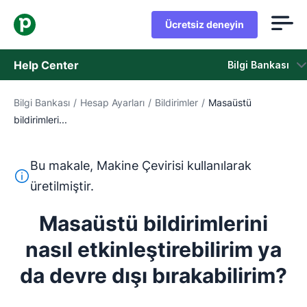
Ücretsiz deneyin
Help Center
Bilgi Bankası
Bilgi Bankası
/
Hesap Ayarları
/
Bildirimler
/
Masaüstü
Bilgi Bankası
bildirimleri...
Durum
Bu makale, Makine Çevirisi kullanılarak
Destek Birimiyle İletişime Geçin
Bu metin, İngilizceden Makine Çevirisi aracı kullanılarak ç
üretilmiştir.
Masaüstü bildirimlerini
nasıl etkinleştirebilirim ya
da devre dışı bırakabilirim?