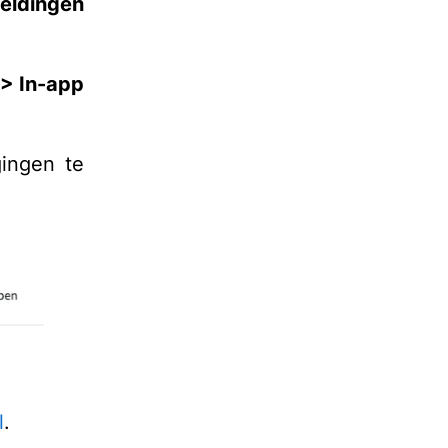
eldingen
> In-app
gingen te
l
.