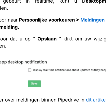
t gebeurt in realtime, kunt u
Desktopm
len.
oor naar
Persoonlijke voorkeuren >
Meldingen
melding.
voor dat u op "
Opslaan
" klikt om uw wijzi
en.
r over meldingen binnen Pipedrive in
dit artike