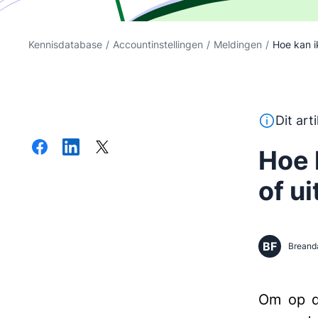
Kennisdatabase
/
Accountinstellingen
/
Meldingen
/
Hoe kan i
Deze tekst
Dit art
Hoe 
of u
BF
Breand
Om op de