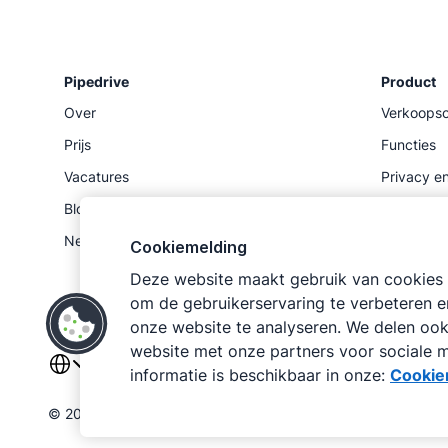
Pipedrive
Product
Over
Verkoopso
Prijs
Functies
Vacatures
Privacy en
Blog
Marktplaa
Newsroom
Status
Cookiemelding
API
Deze website maakt gebruik van cookies 
om de gebruikerservaring te verbeteren e
onze website te analyseren. We delen ook
website met onze partners voor sociale m
informatie is beschikbaar in onze:
Cookie
Pipedrive
Pipedrive
Gebruiksvoorwaarden
Privacyverklar
©
2026
Pipedrive