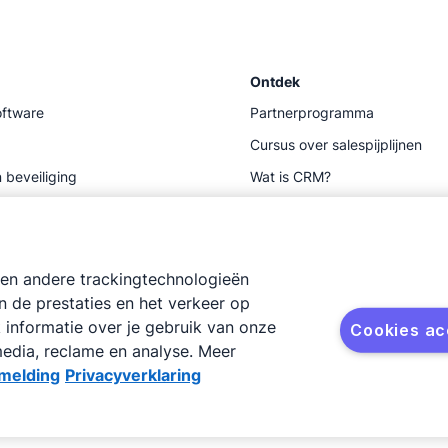
Ontdek
ftware
Partnerprogramma
Cursus over salespijplijnen
 beveiliging
Wat is CRM?
ts
CRM-vergelijking
Hulpmiddelen
en andere trackingtechnologieën
n de prestaties en het verkeer op
 informatie over je gebruik van onze
Cookies a
edia, reclame en analyse. Meer
melding
Privacyverklaring
ing
Siteoverzicht
Cookiemelding
Cookievoorkeuren