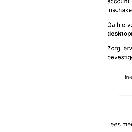
accoun
inschake
Ga hierv
desktop
Zorg er
bevestig
Lees mee