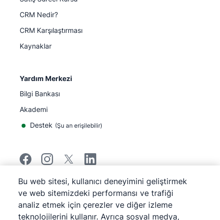
CRM Nedir?
CRM Karşılaştırması
Kaynaklar
Yardım Merkezi
Bilgi Bankası
Akademi
Destek
(
Şu an erişilebilir
)
Bu web sitesi, kullanıcı deneyimini geliştirmek
©
2026
Pipedrive
ve web sitemizdeki performansı ve trafiği
Pipedrive
Hizmet Koşulları
analiz etmek için çerezler ve diğer izleme
Pipedrive
Gizlilik Bildirimi
teknolojilerini kullanır. Ayrıca sosyal medya,
Site haritası