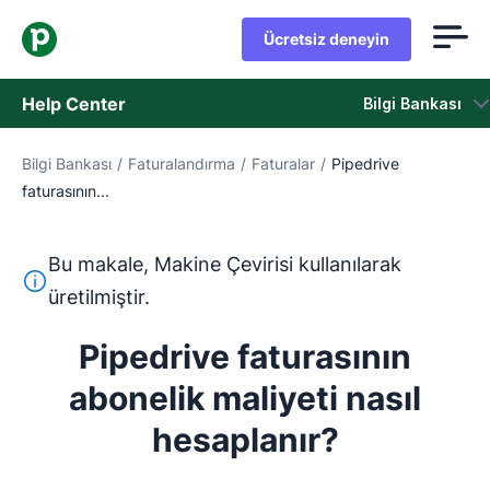
Ücretsiz deneyin
Help Center
Bilgi Bankası
Bilgi Bankası
/
Faturalandırma
/
Faturalar
/
Pipedrive
Bilgi Bankası
faturasının...
Durum
Bu makale, Makine Çevirisi kullanılarak
Destek Birimiyle İletişime Geçin
Bu metin, İngilizceden Makine Çevirisi aracı kullanılarak ç
üretilmiştir.
Pipedrive faturasının
abonelik maliyeti nasıl
hesaplanır?