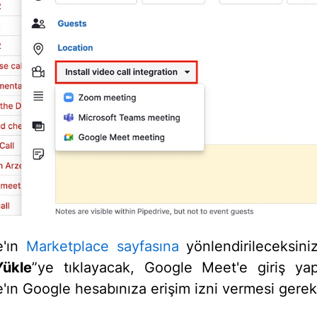
e'ın
Marketplace sayfasına
yönlendirileceksini
Yükle
”ye tıklayacak, Google Meet'e giriş ya
e'ın Google hesabınıza erişim izni vermesi gere