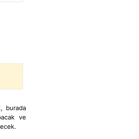
z, burada
pacak ve
kecek.