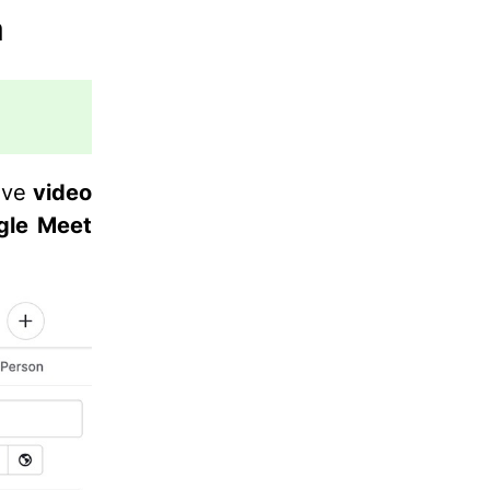
a
 ve
video
gle Meet