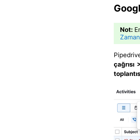
Googl
Not:
E
Zamanl
Pipedriv
çağrısı
toplantıs