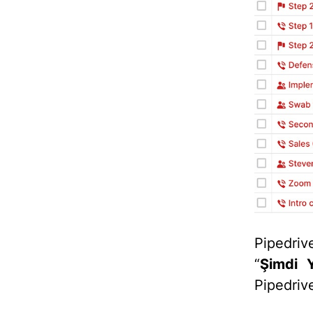
Pipedriv
“
Şimdi 
Pipedriv