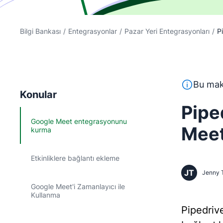
Bilgi Bankası
/
Entegrasyonlar
/
Pazar Yeri Entegrasyonları
/
P
Bu metin, İ
Bu maka
Konular
Pipe
Google Meet entegrasyonunu
Mee
kurma
Etkinliklere bağlantı ekleme
JT
Jenny 
Google Meet'i Zamanlayıcı ile
Kullanma
Pipedriv