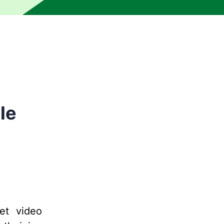
 bir insan editör tarafından kontrol edilmemiştir. Makine, hat
le
et video