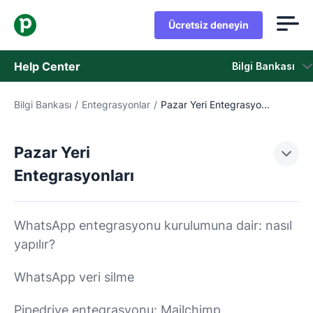
Ücretsiz deneyin
Help Center
Bilgi Bankası
Bilgi Bankası
/
Entegrasyonlar
/
Pazar Yeri Entegrasyo...
Bilgi Bankası
Durum
Pazar Yeri
Entegrasyonları
Destek Birimiyle İletişime Geçin
WhatsApp entegrasyonu kurulumuna dair: nasıl
yapılır?
WhatsApp veri silme
Pipedrive entegrasyonu: Mailchimp