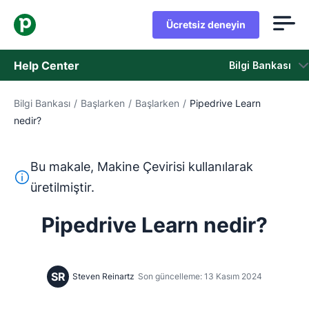
Ücretsiz deneyin
Help Center
Bilgi Bankası
Bilgi Bankası
/
Başlarken
/
Başlarken
/
Pipedrive Learn
Bilgi Bankası
nedir?
Durum
Bu makale, Makine Çevirisi kullanılarak
Destek Birimiyle İletişime Geçin
Bu metin, İngilizceden Makine Çevirisi aracı kullanılarak ç
üretilmiştir.
Pipedrive Learn nedir?
SR
Steven Reinartz
Son güncelleme: 13 Kasım 2024