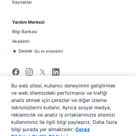
Kaynaklar
Yardım Merkezi
Bilgi Bankası
Akademi
Destek
(
Şu an erişilebilir
)
Bu web sitesi, kullanıcı deneyimini geliştirmek
©
2026
Pipedrive
ve web sitemizdeki performansı ve trafiği
Pipedrive
Hizmet Koşulları
analiz etmek için çerezler ve diğer izleme
Pipedrive
Gizlilik Bildirimi
teknolojilerini kullanır. Ayrıca sosyal medya,
Site haritası
reklamcılık ve analiz iş ortaklarımızla sitemizi
Çerez Bildirimi
kullanımınız ile ilgili bilgi paylaşırız. Daha fazla
Çerez Tercihleri
bilgi şurada yer almaktadır:
Çerez
Pipedrive Web Tabanlı Bir Satış CRM'idir.