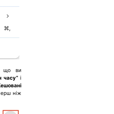
, що ви
н часу”
і
Кешовані
перш ніж