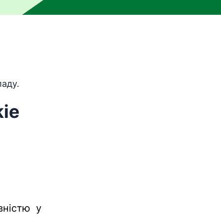
и машинного перекладу, тобто його не перевіряла люди
аду.
kie
вністю у