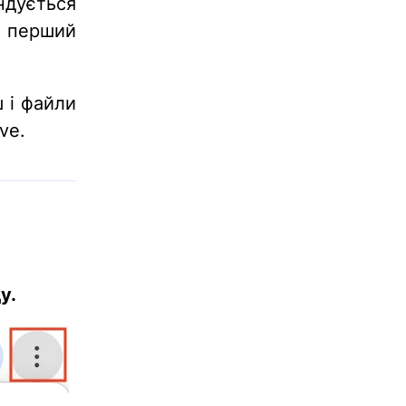
дується
 перший
 і файли
ve.
у.