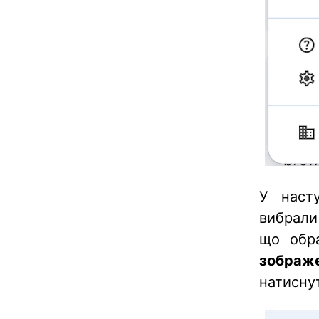
У наст
вибрал
що обр
зображе
натисну