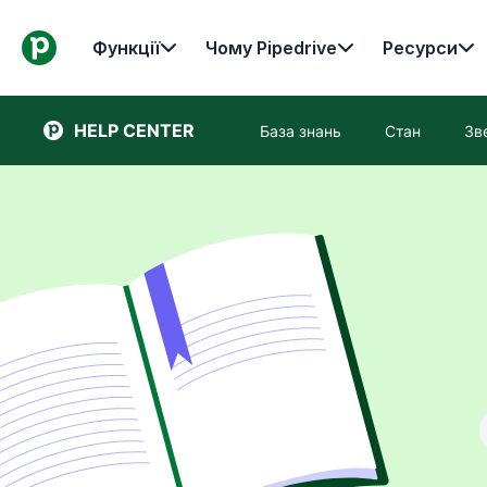
Функції
Чому Pipedrive
Ресурси
HELP CENTER
База знань
Стан
Зв