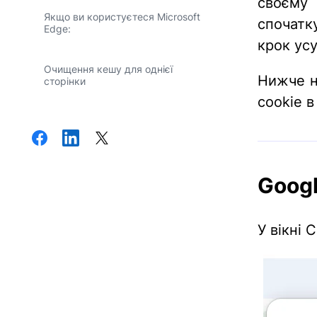
своєму
Якщо ви користуєтеся Microsoft
спочат
Edge:
крок ус
Очищення кешу для однієї
Нижче н
сторінки
cookie в
Goog
У вікні 