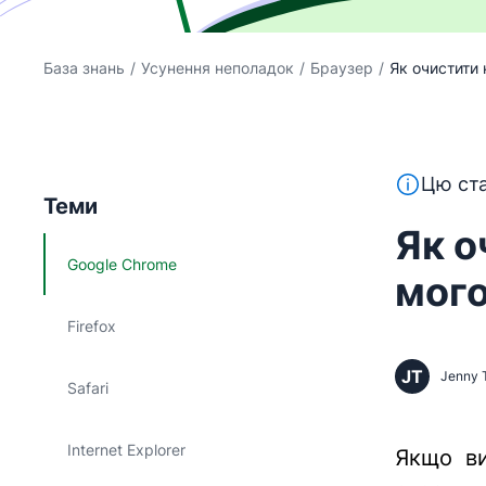
База знань
/
Усунення неполадок
/
Браузер
/
Як очистити к
Цей текст
Цю ста
Теми
Як о
Google Chrome
мого
Firefox
JT
Jenny 
Safari
Internet Explorer
Якщо ви