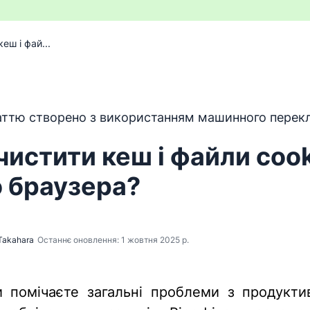
еш і фай...
 перекладено з англійської мови за допомогою програм
ттю створено з використанням машинного перекл
чистити кеш і файли coo
 браузера?
Takahara
Останнє оновлення: 1 жовтня 2025 р.
 помічаєте загальні проблеми з продукти