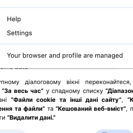
упному діалоговому вікні переконайтеся
и
“За весь час”
у спадному списку
“Діапазо
ані
“Файли cookie та інші дані сайту”
,
“
ння та файли”
та
“Кешований веб-вміст”
, 
ти
“Видалити дані.”