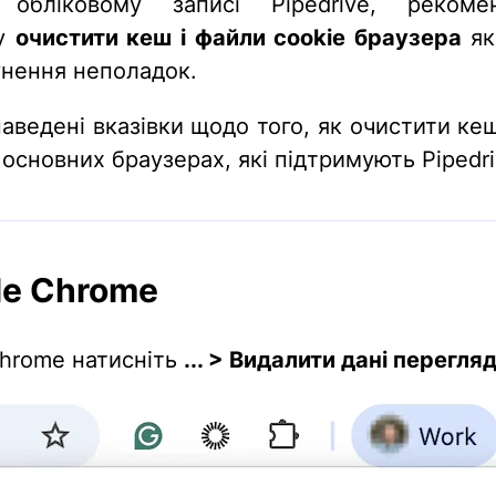
 обліковому записі Pipedrive, рекомен
ку
очистити кеш і файли cookie браузера
як
унення неполадок.
аведені вказівки щодо того, як очистити кеш
 основних браузерах, які підтримують Pipedri
le Chrome
Chrome натисніть
... > Видалити дані перегляд