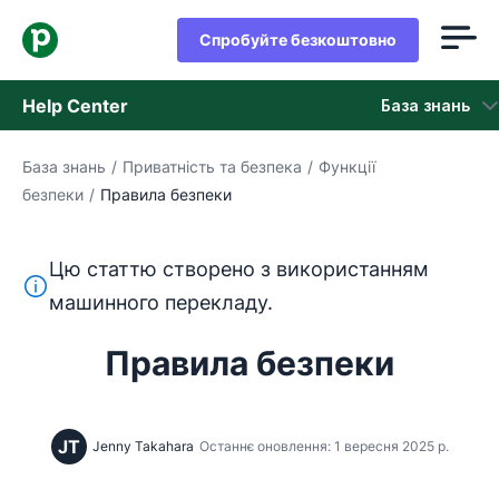
Спробуйте безкоштовно
Help Center
База знань
База знань
/
Приватність та безпека
/
Функції
База знань
безпеки
/
Правила безпеки
Стан
Цю статтю створено з використанням
Зверніться в службу підтримки
Цей текст перекладено з англійської мови за допом
машинного перекладу.
Правила безпеки
JT
Jenny Takahara
Останнє оновлення: 1 вересня 2025 р.