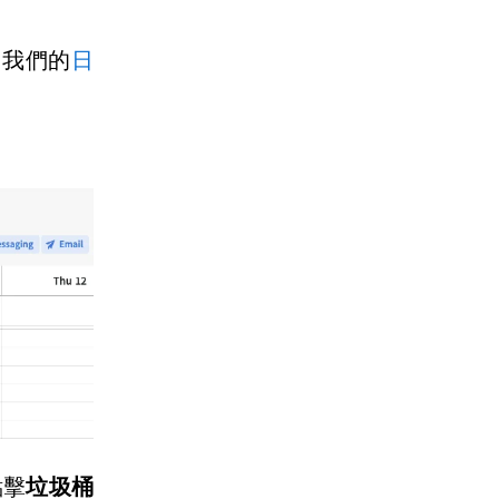
用我們的
日
點擊
垃圾桶