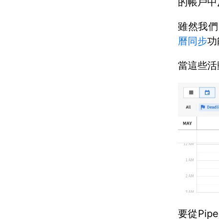
的帳戶中
雖然我們
曆同步
功
當這些活
要從Pi