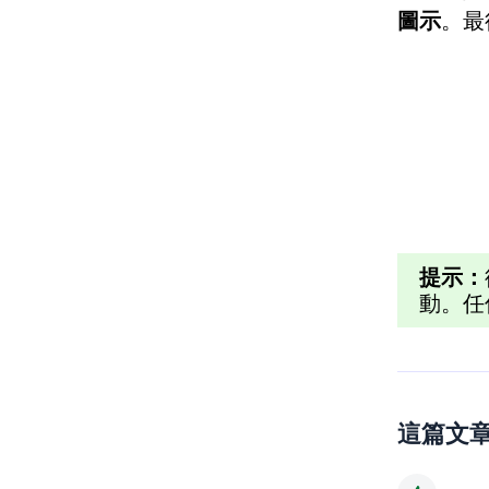
圖示
。最
提示：
動。任
這篇文