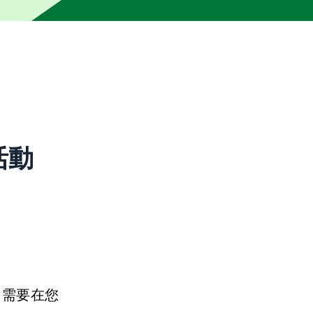
機器翻譯可能產生不正確或不明確的文字，編輯審稿時會盡速修
活動
，需要在您