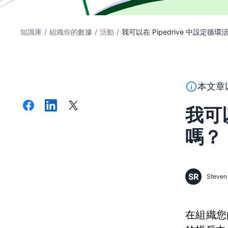
知識庫
/
組織你的數據
/
活動
/
我可以在 Pipedrive 中設定循
本段文字係
本文章
我可以
嗎？
SR
Steven 
在組織您