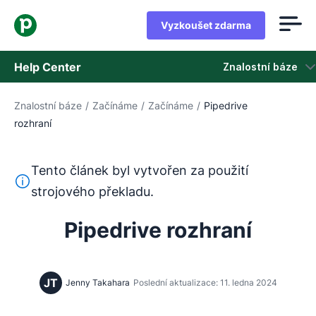
Vyzkoušet zdarma
Help Center
Znalostní báze
Znalostní báze
/
Začínáme
/
Začínáme
/
Pipedrive
Znalostní báze
rozhraní
Stav
Tento článek byl vytvořen za použití
Kontaktovat podporu
Tento text byl přeložen z angličtiny pomocí nástroje pro
strojového překladu.
Pipedrive rozhraní
JT
Jenny Takahara
Poslední aktualizace: 11. ledna 2024