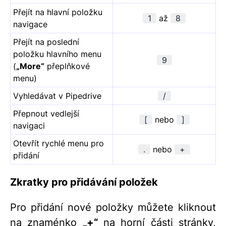
Přejít na hlavní položku
1
až
8
navigace
Přejít na poslední
položku hlavního menu
9
(
„More“
přeplňkové
menu)
Vyhledávat v Pipedrive
/
Přepnout vedlejší
[
nebo
]
navigaci
Otevřít rychlé menu pro
.
nebo
+
přidání
Zkratky pro přidávání položek
Pro přidání nové položky můžete kliknout
na znaménko
„
+“
na horní části stránky,