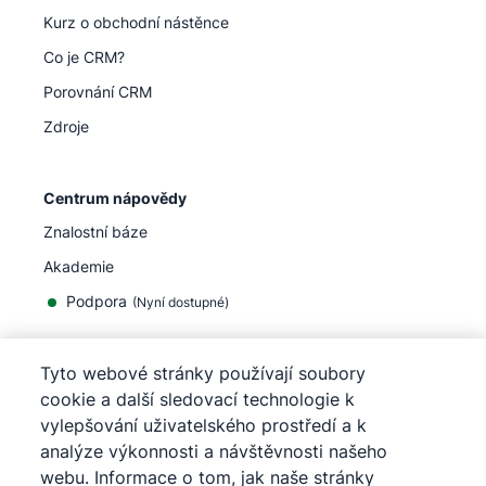
Kurz o obchodní nástěnce
Co je CRM?
Porovnání CRM
Zdroje
Centrum nápovědy
Znalostní báze
Akademie
Podpora
(
Nyní dostupné
)
Tyto webové stránky používají soubory
cookie a další sledovací technologie k
vylepšování uživatelského prostředí a k
©
2026
Pipedrive
analýze výkonnosti a návštěvnosti našeho
Pipedrive
Podmínky užívání
webu. Informace o tom, jak naše stránky
Pipedrive
Prohlášení o ochraně osobních údajů