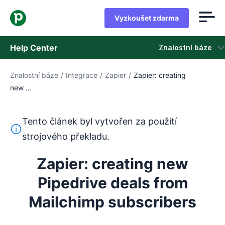
Vyzkoušet zdarma
Help Center
Znalostní báze
Znalostní báze
/
Integrace
/
Zapier
/
Zapier: creating
Znalostní báze
new ...
Stav
Tento článek byl vytvořen za použití
Kontaktovat podporu
Tento text byl přeložen z angličtiny pomocí nástroje pro
strojového překladu.
Zapier: creating new
Pipedrive deals from
Mailchimp subscribers