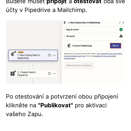
Budete muset
připojit
a
otestovat
oba své
účty v Pipedrive a Mailchimp.
Po otestování a potvrzení obou připojení
klikněte na
"Publikovat"
pro aktivaci
vašeho Zapu.