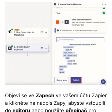
Objeví se ve
Zapech
ve vašem účtu Zapier
a klikněte na nadpis Zapy, abyste vstoupili
do
editoru
nebo použijte
přepínač
pro