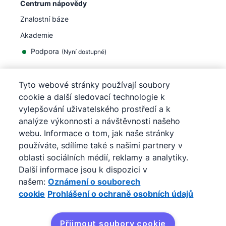
Centrum nápovědy
Znalostní báze
Akademie
Podpora
(
Nyní dostupné
)
Tyto webové stránky používají soubory
cookie a další sledovací technologie k
vylepšování uživatelského prostředí a k
©
2026
Pipedrive
analýze výkonnosti a návštěvnosti našeho
Pipedrive
Podmínky užívání
webu. Informace o tom, jak naše stránky
Pipedrive
Prohlášení o ochraně osobních údajů
používáte, sdílíme také s našimi partnery v
Mapa stránek
oblasti sociálních médií, reklamy a analytiky.
Oznámení o souborech cookie
Další informace jsou k dispozici v
Předvolby souborů cookie
našem:
Oznámení o souborech
Pipedrive je internetový obchodní CRM systém.
cookie
Prohlášení o ochraně osobních údajů
Přijmout soubory cookie