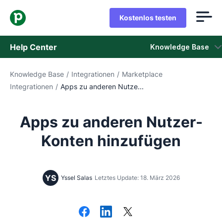
Kostenlos testen
Help Center
Knowledge Base
Knowledge Base
/
Integrationen
/
Marketplace
Knowledge Base
Integrationen
/
Apps zu anderen Nutze...
Status
Apps zu anderen Nutzer-
Support kontaktieren
Konten hinzufügen
YS
Yssel Salas
Letztes Update: 18. März 2026