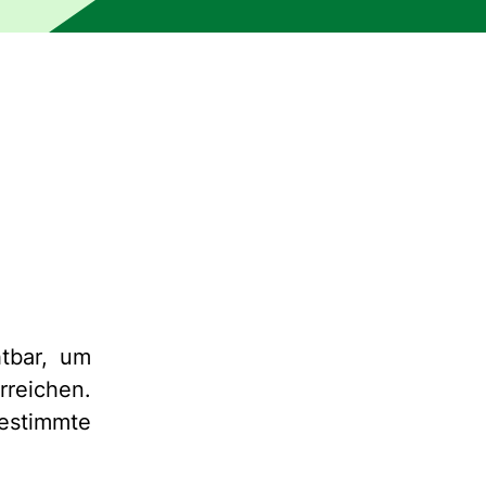
htbar, um
rreichen.
estimmte