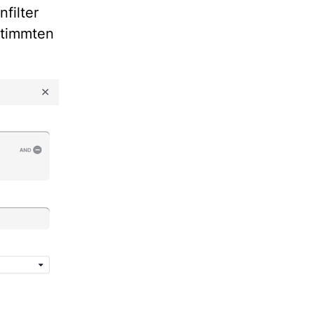
filter
stimmten