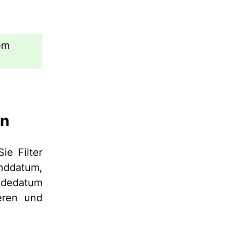
em
en
ie Filter
ddatum,
ldedatum
eren und