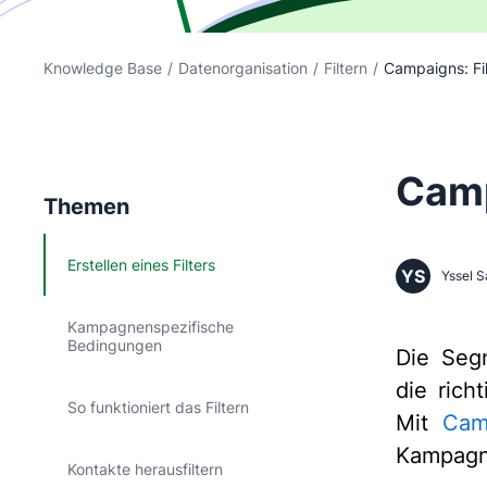
Knowledge Base
/
Datenorganisation
/
Filtern
/
Campaigns: Fil
Camp
Themen
Erstellen eines Filters
YS
Yssel S
Kampagnenspezifische
Bedingungen
Die Segm
die rich
So funktioniert das Filtern
Mit
Cam
Kampagn
Kontakte herausfiltern