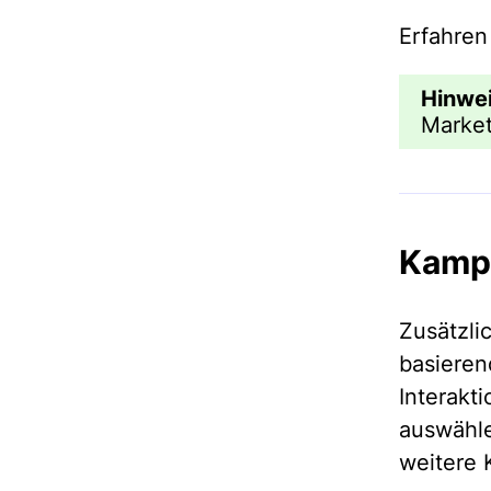
Erfahren
Hinwe
Market
Kamp
Zusätzli
basier
Interak
auswähl
weitere 