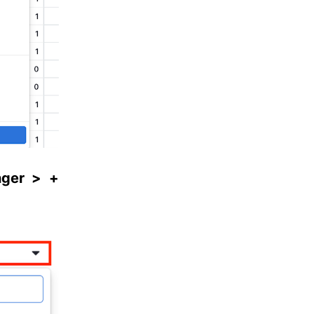
nger >
+