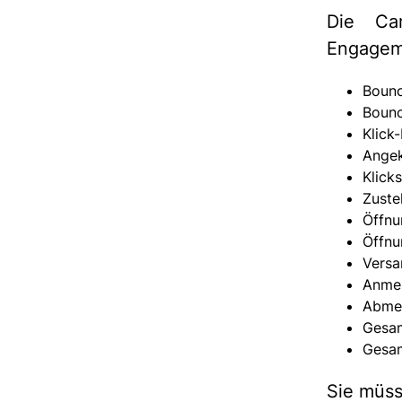
Die Cam
Engagem
Bounc
Boun
Klick
Angek
Klick
Zuste
Öffn
Öffnu
Vers
Anme
Abme
Gesam
Gesam
Sie müss