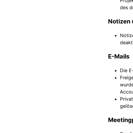
Proje
des d
Notizen 
Notiz
deakt
E-Mails
Die E
Freig
wurde
Accou
Priva
gelös
Meeting