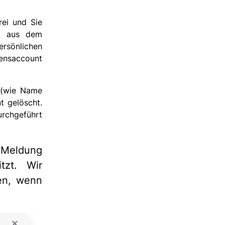
rei und Sie
il aus dem
rsönlichen
ensaccount
 (wie Name
t gelöscht.
urchgeführt
e Meldung
tzt. Wir
en, wenn