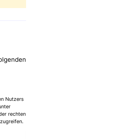
olgenden
en Nutzers
unter
der rechten
zugreifen.