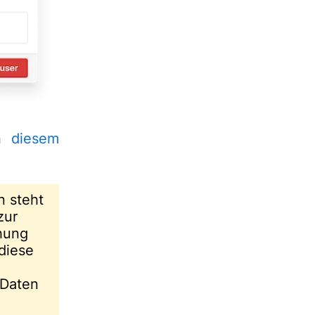
in
diesem
n steht
zur
hung
 diese
n
 Daten