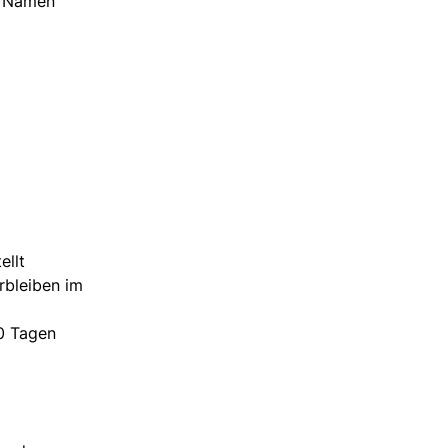
m Namen
ellt
rbleiben im
30 Tagen