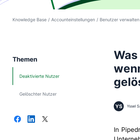
Knowledge Base
/
Accounteinstellungen
/
Benutzer verwalten
Was 
Themen
wenn
Deaktivierte Nutzer
gelö
Gelöschter Nutzer
YS
Yssel S
In Piped
Unterne