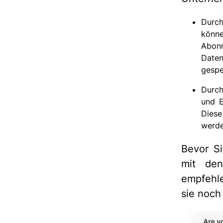
Durc
könn
Abonn
Date
gespe
Durc
und E
Diese
werde
Bevor Si
mit den
empfehl
sie noch 