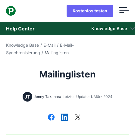
Kostenlos testen
Help Center
Knowledge Base
Knowledge Base
/
E-Mail
/
E-Mail-
Knowledge Base
Synchronisierung
/
Mailinglisten
Status
Mailinglisten
Support kontaktieren
JT
Jenny Takahara
Letztes Update: 1. März 2024