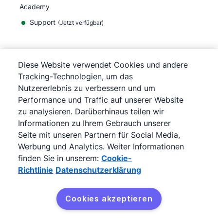
Academy
Support
(
Jetzt verfügbar
)
Diese Website verwendet Cookies und andere
Tracking-Technologien, um das
©
2026
Pipedrive
Nutzererlebnis zu verbessern und um
Pipedrive
Nutzungsbedingungen
Performance und Traffic auf unserer Website
Pipedrive
Datenschutzerklärung
zu analysieren. Darüberhinaus teilen wir
Impressum
Informationen zu Ihrem Gebrauch unserer
Sitemap
Seite mit unseren Partnern für Social Media,
Cookie-Richtlinie
Werbung und Analytics. Weiter Informationen
Cookie-Präferenzen
finden Sie in unserem:
Cookie-
Pipedrive ist ein webbasiertes Verkaufs-CRM.
Richtlinie
Datenschutzerklärung
Cookies akzeptieren