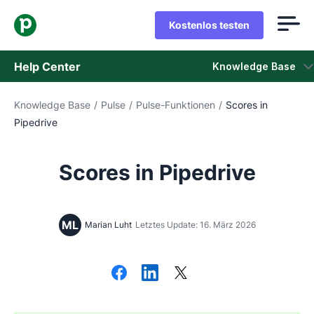
Kostenlos testen
Help Center
Knowledge Base
Knowledge Base
/
Pulse
/
Pulse-Funktionen
/
Scores in
Knowledge Base
Pipedrive
Status
Scores in Pipedrive
Support kontaktieren
ML
Marian Luht
Letztes Update: 16. März 2026