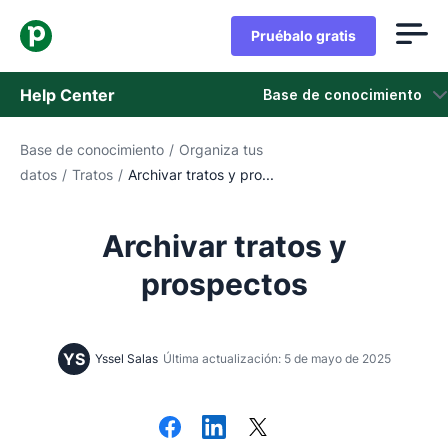
Pruébalo gratis
Help Center
Base de conocimiento
Base de conocimiento
/
Organiza tus
Base de conocimiento
datos
/
Tratos
/
Archivar tratos y pro...
Estado
Archivar tratos y
Contáctanos
prospectos
YS
Yssel Salas
Última actualización: 5 de mayo de 2025