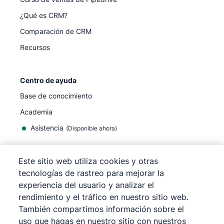
¿Qué es CRM?
Comparación de CRM
Recursos
Centro de ayuda
Base de conocimiento
Academia
Asistencia
(
Disponible ahora
)
Este sitio web utiliza cookies y otras
tecnologías de rastreo para mejorar la
experiencia del usuario y analizar el
©
2026
Pipedrive
rendimiento y el tráfico en nuestro sitio web.
Pipedrive
Términos de servicio
También compartimos información sobre el
Pipedrive
Aviso de privacidad
uso que hagas en nuestro sitio con nuestros
Mapa del sitio