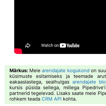
Märkus:
Meie
arendajate kogukond
on suu
küsimuste esitamiseks ja teemade aru
eakaaslastega, sealhulgas
arendajate blo
kursis püsida sellega, millega Pipedrive'
partnerid tegelevad. Lisaks saate meie Pipe
rohkem teada
CRM API
kohta.