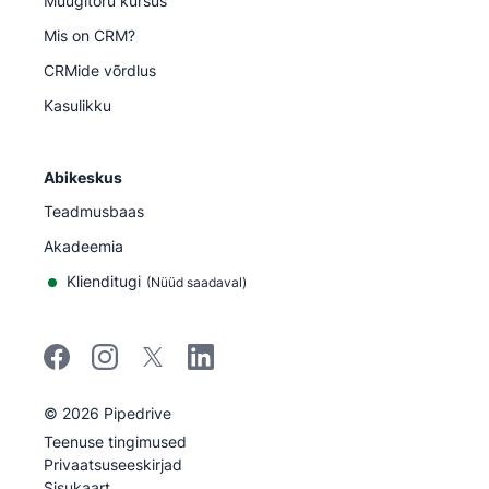
Müügitoru kursus
Mis on CRM?
CRMide võrdlus
Kasulikku
Abikeskus
Teadmusbaas
Akadeemia
Klienditugi
(
Nüüd saadaval
)
©
2026
Pipedrive
Pipedrive
Teenuse tingimused
Pipedrive
Privaatsuseeskirjad
Sisukaart