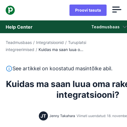
Proovi tasuta
Help Center
Teadmusbaas
Teadmusbaas
/
Integratsioonid
/
Turuplatsi
Teadmusbaas
integreerimised
/
Kuidas ma saan luua o...
Olek
See tekst on tõlgitud inglise keelest masintõlketööriista
See artikkel on koostatud masintõlke abil.
Võta ühendust klienditoega
Kuidas ma saan luua oma rak
integratsiooni?
JT
Jenny Takahara
Viimati uuendatud: 18. novembe