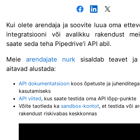
Kui olete arendaja ja soovite luua oma ettevõ
integratsiooni või avalikku rakendust m
saate seda teha Pipedrive'i API abil.
Meie
arendajate nurk
sisaldab teavet ja 
aitavad alustada:
API dokumentatsioon
koos õpetuste ja juhenditega 
kasutamiseks
API viited
, kus saate testida oma API lõpp-punkte
Võite taotleda ka
sandbox-kontot
, et testida või 
rakendust riskivabas keskkonnas