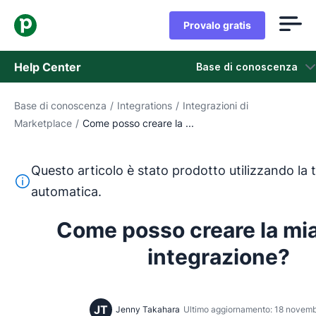
Provalo gratis
Help Center
Base di conoscenza
Base di conoscenza
/
Integrations
/
Integrazioni di
Base di conoscenza
Marketplace
/
Come posso creare la ...
Stato
Questo articolo è stato prodotto utilizzando la 
Contatta l'assistenza
Questo testo è stato tradotto dall'inglese utilizzando u
automatica.
Come posso creare la mia
integrazione?
JT
Jenny Takahara
Ultimo aggiornamento: 18 novem