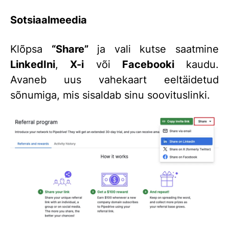
Sotsiaalmeedia
Klõpsa
“Share”
ja vali kutse saatmine
LinkedIni
,
X-i
või
Facebooki
kaudu.
Avaneb uus vahekaart eeltäidetud
sõnumiga, mis sisaldab sinu soovituslinki.