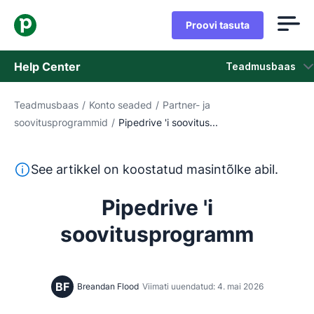
Proovi tasuta
Help Center
Teadmusbaas
Teadmusbaas
/
Konto seaded
/
Partner- ja
Teadmusbaas
soovitusprogrammid
/
Pipedrive 'i soovitus...
Olek
See tekst on tõlgitud inglise keelest masintõlketööriista
See artikkel on koostatud masintõlke abil.
Võta ühendust klienditoega
Pipedrive 'i
soovitusprogramm
BF
Breandan Flood
Viimati uuendatud: 4. mai 2026