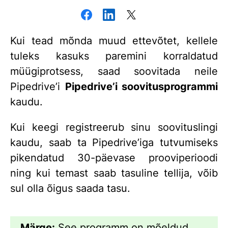
Kui tead mõnda muud ettevõtet, kellele
tuleks kasuks paremini korraldatud
müügiprotsess, saad soovitada neile
Pipedrive’i
Pipedrive’i soovitusprogrammi
kaudu.
Kui keegi registreerub sinu soovituslingi
kaudu, saab ta Pipedrive’iga tutvumiseks
pikendatud 30-päevase prooviperioodi
ning kui temast saab tasuline tellija, võib
sul olla õigus saada tasu.
Märge:
See programm on mõeldud