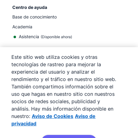
Centro de ayuda
Base de conocimiento
Academia
Asistencia
(
Disponible ahora
)
Este sitio web utiliza cookies y otras
tecnologías de rastreo para mejorar la
experiencia del usuario y analizar el
©
2026
Pipedrive
rendimiento y el tráfico en nuestro sitio web.
Pipedrive
Términos de servicio
También compartimos información sobre el
Pipedrive
Aviso de privacidad
uso que hagas en nuestro sitio con nuestros
Mapa del sitio
socios de redes sociales, publicidad y
Aviso de Cookies
análisis. Hay más información disponible en
Preferencias de cookies
nuestro:
Aviso de Cookies
Aviso de
Pipedrive es un CRM de ventas basado en la web.
privacidad