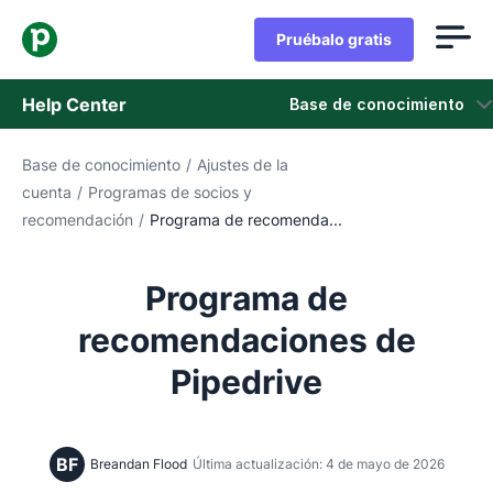
Pruébalo gratis
Help Center
Base de conocimiento
Base de conocimiento
/
Ajustes de la
Base de conocimiento
cuenta
/
Programas de socios y
recomendación
/
Programa de recomenda...
Estado
Contáctanos
Programa de
recomendaciones de
Pipedrive
BF
Breandan Flood
Última actualización: 4 de mayo de 2026