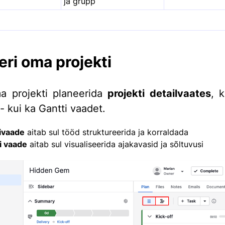
ja grupp
eri oma projekti
a projekti planeerida
projekti detailvaates
, 
i- kui ka Gantti vaadet.
ivaade
aitab sul tööd struktureerida ja korraldada
i vaade
aitab sul visualiseerida ajakavasid ja sõltuvusi