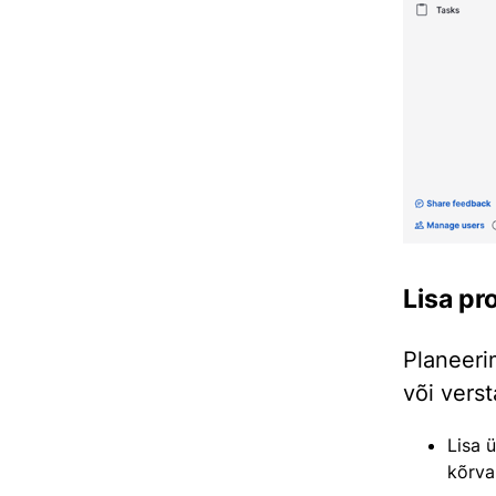
Lisa pr
Planeeri
või vers
Lisa 
kõrva