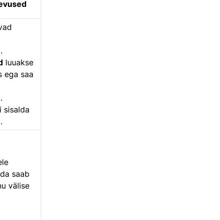
nevused
vad
.
d
luuakse
s ega saa
.
 sisalda
.
ele
eda saab
u välise