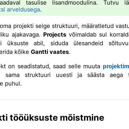
aadaval tasulise lisandmoodulina. Tutvu lä
tsi arveldusega
.
 oma projekti selge struktuuri, määratletud vast
stliku ajakavaga.
Projects
võimaldab sul korral
pi üksuste abil, siduda ülesandeid sõltuvu
eerida kõike
Gantti vaates
.
ekt on seadistatud, saad selle muuta
projektim
a sama struktuuri uuesti ja säästa aega t
de puhul.
kti tööüksuste mõistmine