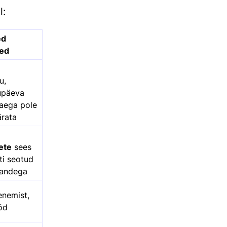
l:
ed
ed
u,
upäeva
aega pole
ärata
ete
sees
ati seotud
sandega
enemist,
öd