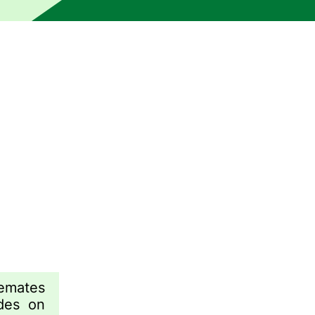
pole seda üle toimetanud. Masin võis tekitada ebatäpsusi või
emates
ides on