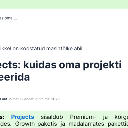
as oma ...
n tõlgitud inglise keelest masintõlketööriistaga ja inimene 
ikkel on koostatud masintõlke abil.
ects: kuidas oma projekti
eerida
 Luht
Viimati uuendatud: 27. mai 2026
s:
Projects
sisaldub Premium- ja kõrg
ides. Growth-paketis ja madalamates pakett