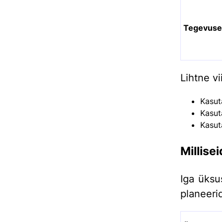
Tegevus
Lihtne vi
Kasu
Kasu
Kasu
Millise
Iga üksu
planeerid