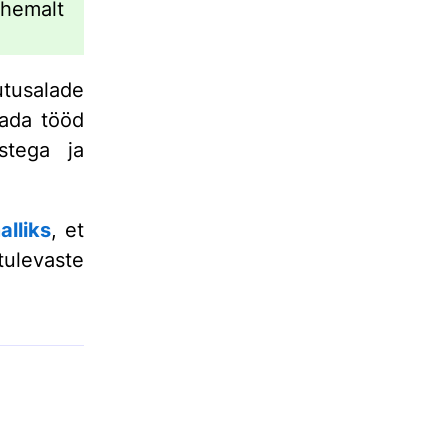
hemalt
utusalade
dada tööd
stega ja
alliks
, et
ulevaste