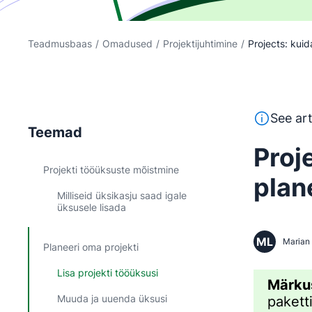
Teadmusbaas
/
Omadused
/
Projektijuhtimine
/
Projects: kuid
See tekst o
See art
Teemad
Proj
Projekti tööüksuste mõistmine
plan
Milliseid üksikasju saad igale
üksusele lisada
ML
Marian
Planeeri oma projekti
Lisa projekti tööüksusi
Märku
Muuda ja uuenda üksusi
pakett