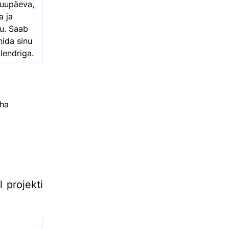
uupäeva,
a ja
u. Saab
ida sinu
alendriga.
eha
 projekti