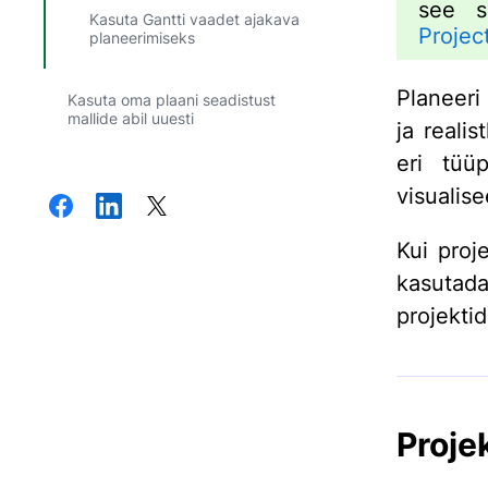
see s
Kasuta Gantti vaadet ajakava
Projec
planeerimiseks
Planeeri
Kasuta oma plaani seadistust
mallide abil uuesti
ja reali
eri tüü
visualis
Kui proj
kasutad
projekti
Proje