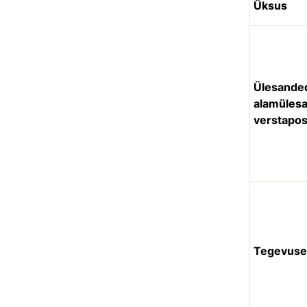
Üksus
Ülesande
alamülesa
verstapos
Tegevus