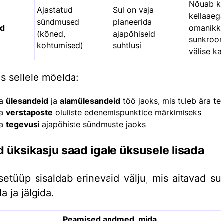
Nõuab k
Ajastatud
Sul on vaja
kellaaeg
sündmused
planeerida
ed
omanikk
(kõned,
ajapõhiseid
sünkroon
kohtumised)
suhtlusi
välise k
is sellele mõelda:
ta
ülesandeid
ja
alamülesandeid
töö jaoks, mis tuleb ära t
ta
verstaposte
oluliste edenemispunktide märkimiseks
ta
tegevusi
ajapõhiste sündmuste jaoks
id üksikasju saad igale üksusele lisada
setüüp sisaldab erinevaid välju, mis aitavad sul
a ja jälgida.
Peamised andmed, mida