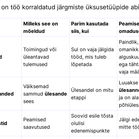
s on töö korraldatud järgmiste üksusetüüpide abi
Milleks see on
Parim kasutada
Peamis
mõeldud
siis, kui
omadus
Paindlik,
Toimingud või
Sul on vaja jälgida
omanikk
d
üleantavad
tööd, mis tuleb
algusku
tulemused
lõpetada
ega täht
vaja mä
Luuakse
Väiksemad
Ülesandel on mitu
ülesann
anded
sammud
ülesande
etappi
ja on al
sees
põhiüle
Soovid esile tõsta
Peamised
Jälgi ed
tid
olulisi
saavutused
mitte tö
edenemispunkte