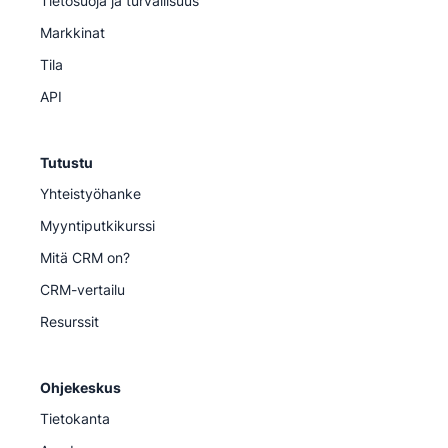
Tietosuoja ja turvallisuus
Markkinat
Tila
API
Tutustu
Yhteistyöhanke
Myyntiputkikurssi
Mitä CRM on?
CRM-vertailu
Resurssit
Ohjekeskus
Tietokanta