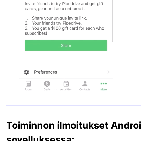
Toiminnon ilmoitukset Andro
sovelluksessa: