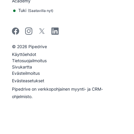
Academy
Tuki
(
Saatavilla nyt
)
©
2026
Pipedrive
Pipedrive
Käyttöehdot
Pipedrive
Tietosuojailmoitus
Sivukartta
Evästeilmoitus
Evästeasetukset
Pipedrive on verkkopohjainen myynti- ja CRM-
ohjelmisto.