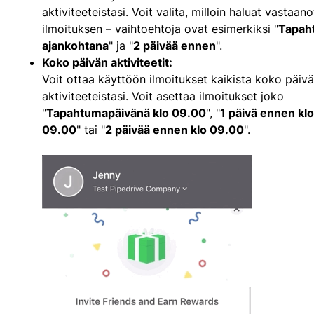
aktiviteeteistasi. Voit valita, milloin haluat vastaan
ilmoituksen – vaihtoehtoja ovat esimerkiksi "
Tapah
ajankohtana
" ja "
2 päivää ennen
".
Koko päivän aktiviteetit:
Voit ottaa käyttöön ilmoitukset kaikista koko päiv
aktiviteeteistasi. Voit asettaa ilmoitukset joko
"
Tapahtumapäivänä klo 09.00
", "
1 päivä ennen klo
09.00
" tai "
2 päivää ennen klo 09.00
".