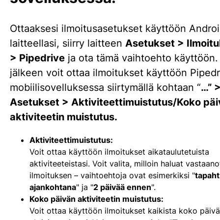
Ottaaksesi ilmoitusasetukset käyttöön Andro
laitteellasi, siirry laitteen
Asetukset > Ilmoit
> Pipedrive
ja ota tämä vaihtoehto käyttöön.
jälkeen voit ottaa ilmoitukset käyttöön Pipedr
mobiilisovelluksessa siirtymällä kohtaan “
…”
Asetukset > Aktiviteettimuistutus/Koko pä
aktiviteetin muistutus.
Aktiviteettimuistutus:
Voit ottaa käyttöön ilmoitukset aikataulutetuista
aktiviteeteistasi. Voit valita, milloin haluat vastaan
ilmoituksen – vaihtoehtoja ovat esimerkiksi "
tapah
ajankohtana
" ja "
2 päivää ennen
".
Koko päivän aktiviteetin muistutus:
Voit ottaa käyttöön ilmoitukset kaikista koko päiv