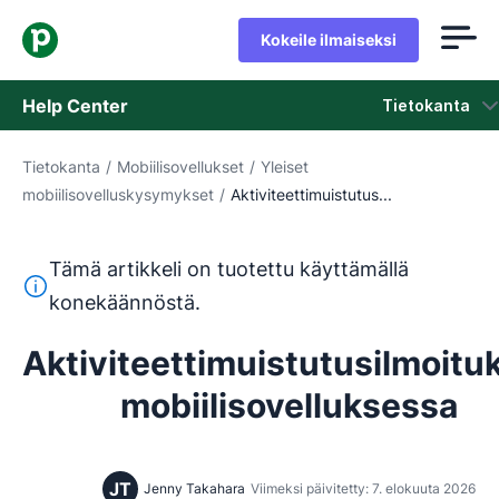
Kokeile ilmaiseksi
Help Center
Tietokanta
Tietokanta
/
Mobiilisovellukset
/
Yleiset
Tietokanta
mobiilisovelluskysymykset
/
Aktiviteettimuistutus...
Tila
Tämä artikkeli on tuotettu käyttämällä
Ota yhteyttä tukeen
Tämä teksti on käännetty englannista konekäännöstyökalul
konekäännöstä.
Aktiviteettimuistutusilmoitu
mobiilisovelluksessa
JT
Jenny Takahara
Viimeksi päivitetty: 7. elokuuta 2026