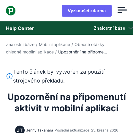
Vyzkoušet zdarma
Help Center
Znalostní báze
Znalostní báze
/
Mobilní aplikace
/
Obecné otázky
Znalostní báze
ohledně mobilní aplikace
/
Upozornění na připome...
Stav
Tento článek byl vytvořen za použití
Kontaktovat podporu
Tento text byl přeložen z angličtiny pomocí nástroje pro
strojového překladu.
Upozornění na připomenutí
aktivit v mobilní aplikaci
JT
Jenny Takahara
Poslední aktualizace: 25. března 2026