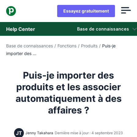
Essayez gratuitement
Help Center
Base de connaissances
Base de connaissances
/
Fonctions
/
Produits
/
Puis-je
Base de connaissances
importer des ...
Statut
Puis-je importer des
Contacter l'assistance
produits et les associer
automatiquement à des
affaires ?
JT
Jenny Takahara
Dernière mise à jour : 4 septembre 2023